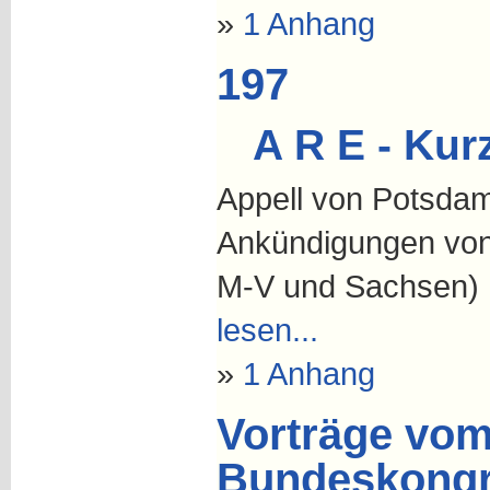
»
1 Anhang
197
A R E - Kur
Appell von Potsdam
Ankündigungen von 
M-V und Sachsen)
lesen...
»
1 Anhang
Vorträge vom
Bundeskongr