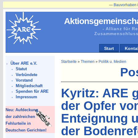
—
Bauvorhaben in Plänitz bet
Aktionsgemeinscha
- Allianz für 
Zusammenschluss
Start
Konta
Startseite
»
Themen
»
Politik u. Medien
Über ARE e.V.
Po
Statut
Verbündete
Vorstand
Mitgliedschaft
Kyritz: ARE 
Spenden für ARE
Impressum
der Opfer vo
Neu: Aufdeckung
Enteignung u
der zahlreichen
Fehlurteile in
der Bodenre
Deutschen Gerichten!