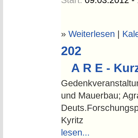
»
Weiterlesen
|
Kal
202
A R E - Kur
Gedenkveranstaltun
und Mauerbau; Agra
Deuts.Forschungspr
Kyritz
lesen...