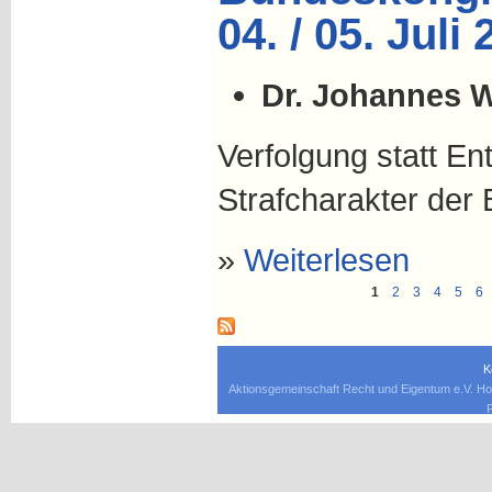
04. / 05. Juli
Dr. Johannes 
Verfolgung statt En
Strafcharakter der
»
Weiterlesen
1
2
3
4
5
6
K
Aktionsgemeinschaft Recht und Eigentum e.V. Ho