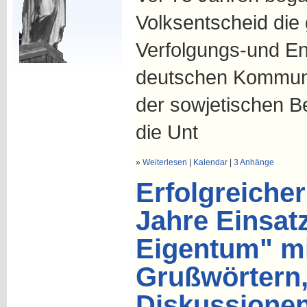
Volksentscheid die
Verfolgungs-und En
deutschen Kommuni
der sowjetischen 
die Unt
»
Weiterlesen
|
Kalendar
|
3 Anhänge
Erfolgreiche
Jahre Einsat
Eigentum" mi
Grußwörtern,
Diskussione