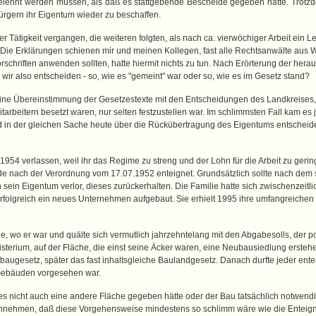
ehnt werden müssen, als daß es stattgebende Bescheide gegeben hätte. Trotzdem
ürgern ihr Eigentum wieder zu beschaffen.
r Tätigkeit vergangen, die weiteren folgten, als nach ca. vierwöchiger Arbeit ein 
 Die Erklärungen schienen mir und meinen Kollegen, fast alle Rechtsanwälte aus 
Vorschriften anwenden sollten, hatte hiermit nichts zu tun. Nach Erörterung der he
n wir also entscheiden - so, wie es "gemeint" war oder so, wie es im Gesetz stand?
ß eine Übereinstimmung der Gesetzestexte mit den Entscheidungen des Landkreises,
arbeitern besetzt waren, nur selten festzustellen war. Im schlimmsten Fall kam es 
d in der gleichen Sache heute über die Rückübertragung des Eigentums entscheiden
1954 verlassen, weil ihr das Regime zu streng und der Lohn für die Arbeit zu gering w
de nach der Verordnung vom 17.07.1952 enteignet. Grundsätzlich sollte nach dem
sein Eigentum verlor, dieses zurückerhalten. Die Familie hatte sich zwischenzeitli
erfolgreich ein neues Unternehmen aufgebaut. Sie erhielt 1995 ihre umfangreiche
lie, wo er war und quälte sich vermutlich jahrzehntelang mit den Abgabesolls, der 
isterium, auf der Fläche, die einst seine Äcker waren, eine Neubausiedlung ersteh
baugesetz, später das fast inhaltsgleiche Baulandgesetz. Danach durfte jeder ente
 Gebäuden vorgesehen war.
es nicht auch eine andere Fläche gegeben hätte oder der Bau tatsächlich notwendi
nnehmen, daß diese Vorgehensweise mindestens so schlimm wäre wie die Entei