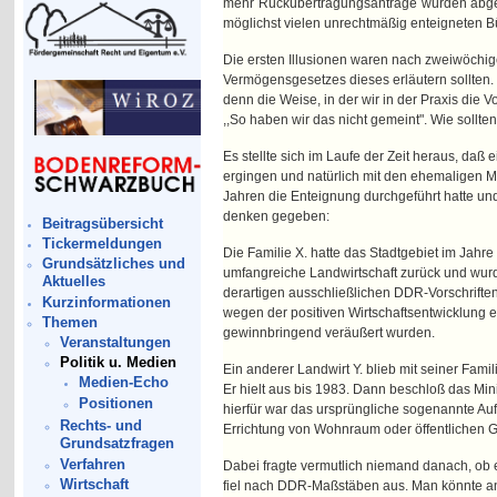
mehr Rückübertragungsanträge würden abgel
möglichst vielen unrechtmäßig enteigneten B
Die ersten Illusionen waren nach zweiwöchige
Vermögensgesetzes dieses erläutern sollten.
denn die Weise, in der wir in der Praxis die 
,,So haben wir das nicht gemeint". Wie sollte
Es stellte sich im Laufe der Zeit heraus, da
ergingen und natürlich mit den ehemaligen Mit
Jahren die Enteignung durchgeführt hatte un
denken gegeben:
Beitragsübersicht
Tickermeldungen
Die Familie X. hatte das Stadtgebiet im Jahre 
Grundsätzliches und
umfangreiche Landwirtschaft zurück und wur
Aktuelles
derartigen ausschließlichen DDR-Vorschriften 
Kurzinformationen
wegen der positiven Wirtschaftsentwicklung 
Themen
gewinnbringend veräußert wurden.
Veranstaltungen
Politik u. Medien
Ein anderer Landwirt Y. blieb mit seiner Fami
Medien-Echo
Er hielt aus bis 1983. Dann beschloß das Min
Positionen
hierfür war das ursprüngliche sogenannte Auf
Rechts- und
Errichtung von Wohnraum oder öffentlichen
Grundsatzfragen
Verfahren
Dabei fragte vermutlich niemand danach, ob 
Wirtschaft
fiel nach DDR-Maßstäben aus. Man könnte a