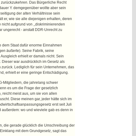
als zurückzukehren. Das Bürgerliche Recht
Bauer Y. demgegenüber wollte aber sein
eitigung der alten Verhältnisse sein
t er, wie sie alle diejenigen erhalten, deren
nicht aufgrund von ,,diskriminierenden
ar ungerecht - anstatt DDR-Unrecht zu
ierte dem Staat dafür enorme Einnahmen
gen äußerte). Seine Fabrik, seine
usgleich erhielt er damals nicht. Sein
 Dieser war ausdrücklich im Gesetz als
zurück. Lediglich für sein Unternehmen, das
and, erhielt er eine geringe Entschädigung.
-Mitgliedern, die jahrelang schwer
wenn es um die Frage der gesetzlich
reicht meist aus, um sie von allen
uscht. Diese meinen gar, jeder hätte sich im
wirtschaftsanpassungsgesetz erst seit Juli
nd außerdem: wo und wieviele gab es denn in
, die gerade glücklich die Umschreibung der
 Einklang mit dem Grundgesetz, sagt das