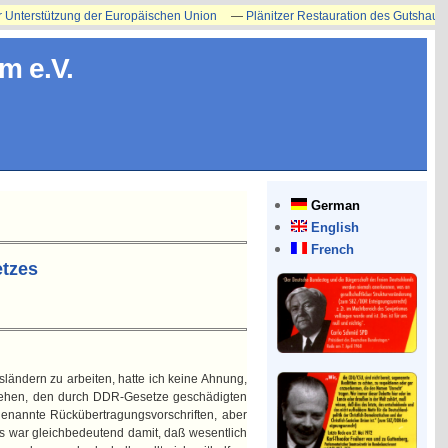
erstützung der Europäischen Union
—
Plänitzer Restauration des Gutshauses erst
m e.V.
German
English
French
etzes
ländern zu arbeiten, hatte ich keine Ahnung,
m gehen, den durch DDR-Gesetze geschädigten
genannte Rückübertragungsvorschriften, aber
as war gleichbedeutend damit, daß wesentlich