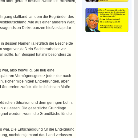
 oder gerade deshalb wollte ich mithelfen,
Lehrgang stattfand, an dem die Begründer des
Westdeutschland, wie aus einer anderen Welt,
rausragendsten Diskrepanzen hieß es lapidar:
 in dessen Namen ja letztlich die Bescheide
ja sogar vor, daß ein Sachbearbeiter vor
 sollte. Ein Beispiel hat mir besonders zu
ar, also freiwillig. Sie ließ eine
 späteren Vermögensgesetz jeder, der nach
ch, sicher mit einigen Entbehrungen, aber
n Ländereien zurück, die im höchsten Maße
politischen Situation und dem geringen Lohn.
en zu lassen. Die gesetzliche Grundlage
ignet werden, wenn die Grundfläche für die
g war. Die Entschädigung für die Enteignung
gnung, nachdem jemand das Land verlassen