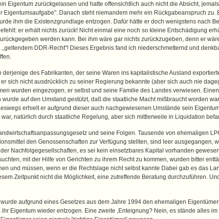
 sein Eigentum zurückgelassen und hatte offensichtlich auch nicht die Absicht, jem
/oder Eigentumsaufgabe". Danach steht niemandem mehr ein Rückgabeanspruch zu. 
urde ihm die Existenzgrundlage entzogen. Dafür hätte er doch wenigstens nach Bes
ehlt: er erhält nichts zurück! Nicht einmal eine noch so kleine Entschädigung erhäl
zurückgegeben werden kann. Bei ihm wäre gar nichts zurückzugeben, denn er wäre 
h ,,geltendem DDR-Recht"! Dieses Ergebnis fand ich niederschmetternd und denkb
ffen.
 so derjenige des Fabrikanten, der seine Waren ins kapitalistische Ausland export
il er sich nicht ausdrücklich zu seiner Regierung bekannte (aber sich auch nie dage
men wurden eingezogen, er selbst und seine Familie des Landes verwiesen. Einen A
 wurde auf den Umstand gestützt, daß die staatliche Macht mißbraucht worden war.
neswegs erhielt er aufgrund dieser auch nachgewiesenen Umstände sein Eigentum 
war, natürlich durch staatliche Regelung, aber sich mittlerweile in Liquidation bef
s Landwirtschaftsanpassungsgesetz und seine Folgen. Tausende von ehemaligen LPG
tionsmittel den Genossenschaften zur Verfügung stellten, sind leer ausgegangen, 
er Nachfolgegesellschaften, es sei kein einsetzbares Kapital vorhanden gewesen, 
suchten, mit der Hilfe von Gerichten zu ihrem Recht zu kommen, wurden bitter enttä
n und müssen, wenn er die Rechtslage nicht selbst kannte Dabei gab es das Land
esem Zeitpunkt nicht die Möglichkeit, eine zutreffende Beratung durchzuführen. U
r wurde aufgrund eines Gesetzes aus dem Jahre 1994 den ehemaligen Eigentümern
 ihr Eigentum wieder entzogen. Eine zweite ,Enteignung? Nein, es stände alles im