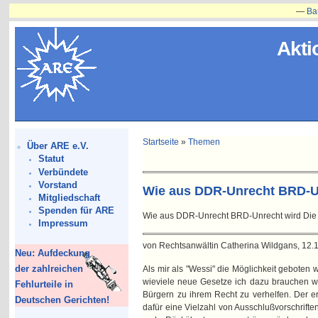
—
Bauvorha
Akti
Startseite
»
Themen
Über ARE e.V.
Statut
Verbündete
Vorstand
Wie aus DDR-Unrecht BRD-U
Mitgliedschaft
Spenden für ARE
Wie aus DDR-Unrecht BRD-Unrecht wird Di
Impressum
von Rechtsanwältin Catherina Wildgans, 12.
Neu: Aufdeckung
der zahlreichen
Als mir als "Wessi" die Möglichkeit geboten
wieviele neue Gesetze ich dazu brauchen wü
Fehlurteile in
Bürgern zu ihrem Recht zu verhelfen. Der e
Deutschen Gerichten!
dafür eine Vielzahl von Ausschlußvorschrift