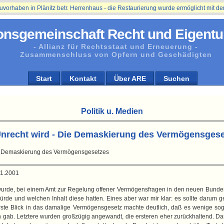
ben in Plänitz betr. Herrenhaus - die Restaurierung wurde ermöglicht mit der Unt
onsgemeinschaft Recht und Eigentu
- Allianz für Rechtsstaat und Erneuerung -
Zusammenschluss von Opfern und Geschädigten
Start
Kontakt
Über ARE
Suchen
Politik u. Medien
nrecht wird - Die Demaskierung des Vermögensges
e Demaskierung des Vermögensgesetzes
11.2001
 wurde, bei einem Amt zur Regelung offener Vermögensfragen in den neuen Bundes
rde und welchen Inhalt diese hatten. Eines aber war mir klar: es sollte daru
rste Blick in das damalige Vermögensgesetz machte deutlich, daß es wenige so
en gab. Letztere wurden großzügig angewandt, die ersteren eher zurückhaltend. D