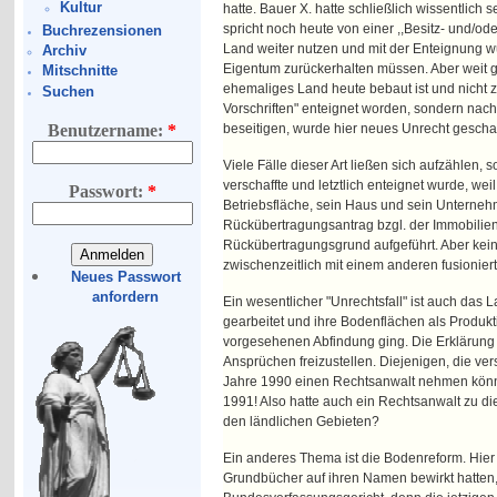
Kultur
hatte. Bauer X. hatte schließlich wissentlich
spricht noch heute von einer ,,Besitz- und
Buchrezensionen
Land weiter nutzen und mit der Enteignung w
Archiv
Eigentum zurückerhalten müssen. Aber weit gef
Mitschnitte
ehemaliges Land heute bebaut ist und nicht 
Suchen
Vorschriften" enteignet worden, sondern nac
beseitigen, wurde hier neues Unrecht gescha
Benutzername:
*
Viele Fälle dieser Art ließen sich aufzählen,
verschaffte und letztlich enteignet wurde, we
Passwort:
*
Betriebsfläche, sein Haus und sein Unterneh
Rückübertragungsantrag bzgl. der Immobilien
Rückübertragungsgrund aufgeführt. Aber kei
zwischenzeitlich mit einem anderen fusioniert 
Neues Passwort
anfordern
Ein wesentlicher "Unrechtsfall" ist auch da
gearbeitet und ihre Bodenflächen als Produk
vorgesehenen Abfindung ging. Die Erklärung d
Ansprüchen freizustellen. Diejenigen, die ver
Jahre 1990 einen Rechtsanwalt nehmen könne
1991! Also hatte auch ein Rechtsanwalt zu di
den ländlichen Gebieten?
Ein anderes Thema ist die Bodenreform. Hie
Grundbücher auf ihren Namen bewirkt hatten,