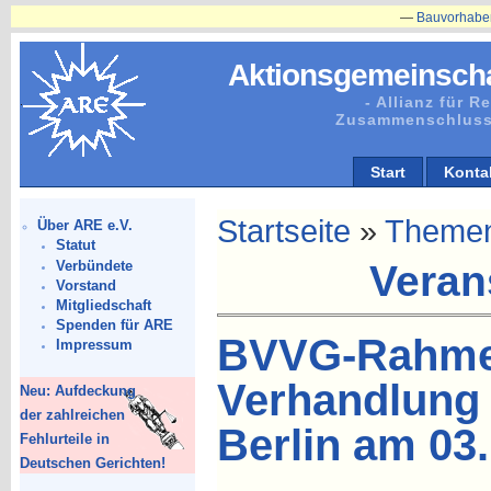
—
Bauvorhaben in Plänitz 
Aktionsgemeinscha
- Allianz für 
Zusammenschluss
Start
Konta
Startseite
»
Theme
Über ARE e.V.
Statut
Verbündete
Veran
Vorstand
Mitgliedschaft
Spenden für ARE
BVVG-Rahmen
Impressum
Verhandlung 
Neu: Aufdeckung
der zahlreichen
Berlin am 03
Fehlurteile in
Deutschen Gerichten!