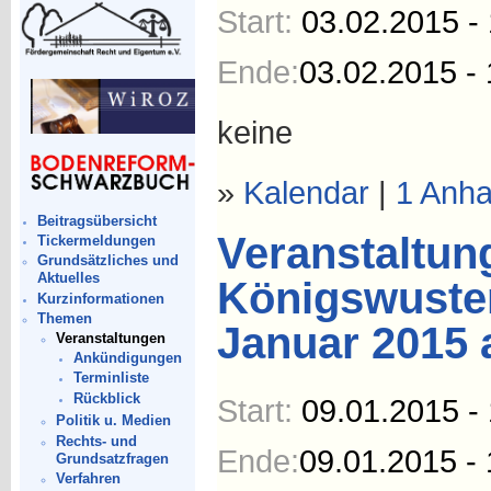
Start:
03.02.2015 -
Ende:
03.02.2015 - 
keine
»
Kalendar
|
1 Anh
Beitragsübersicht
Veranstaltung
Tickermeldungen
Grundsätzliches und
Aktuelles
Königswuste
Kurzinformationen
Themen
Januar 2015 
Veranstaltungen
Ankündigungen
Terminliste
Rückblick
Start:
09.01.2015 -
Politik u. Medien
Rechts- und
Ende:
09.01.2015 - 
Grundsatzfragen
Verfahren