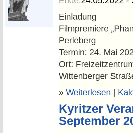
Ende:
24.05.2022 - 
Einladung
Filmpremiere „Pha
Perleberg
Termin: 24. Mai 20
Ort: Freizeitzentrum 
Wittenberger Straß
»
Weiterlesen
|
Kal
Kyritzer Vera
September 2