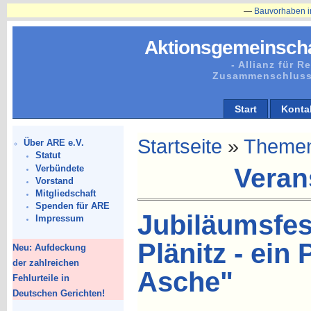
—
Bauvorhaben in Plänitz b
Aktionsgemeinscha
- Allianz für 
Zusammenschluss
Start
Konta
Startseite
»
Theme
Über ARE e.V.
Statut
Verbündete
Veran
Vorstand
Mitgliedschaft
Spenden für ARE
Jubiläumsfes
Impressum
Plänitz - ein
Neu: Aufdeckung
der zahlreichen
Asche"
Fehlurteile in
Deutschen Gerichten!