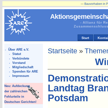
—
Bauvorhaben in Plänitz betr. Her
Aktionsgemeinscha
- Allianz für 
Zusammenschluss
Start
Konta
Startseite
»
Theme
Über ARE e.V.
Statut
Verbündete
Wi
Vorstand
Mitgliedschaft
Spenden für ARE
Demonstrati
Impressum
Landtag Bra
Neu: Aufdeckung
der zahlreichen
Potsdam
Fehlurteile in
Deutschen Gerichten!