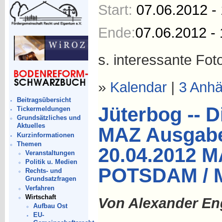
Start:
07.06.2012 -
Ende:
07.06.2012 - 
s. interessante Fot
»
Kalendar
|
3 Anh
Beitragsübersicht
Jüterbog -- D
Tickermeldungen
Grundsätzliches und
Aktuelles
MAZ Ausgabe 
Kurzinformationen
Themen
20.04.2012 
Veranstaltungen
Politik u. Medien
POTSDAM / 
Rechts- und
Grundsatzfragen
Verfahren
Wirtschaft
Von Alexander En
Aufbau Ost
EU-