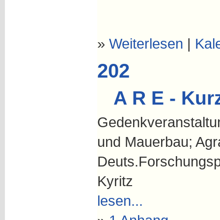
»
Weiterlesen
|
Kal
202
A R E - Kur
Gedenkveranstaltun
und Mauerbau; Agra
Deuts.Forschungspr
Kyritz
lesen...