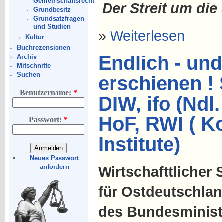
Gemeinschaftsrecht
Der Streit um die
Grundbesitz
Grundsatzfragen
und Studien
»
Weiterlesen
Kultur
Buchrezensionen
Endlich - und
Archiv
Mitschnitte
Suchen
erschienen !
Benutzername:
*
DIW, ifo (Ndl
HoF, RWI ( K
Passwort:
*
Institute)
Neues Passwort
anfordern
Wirtschafttlicher
für Ostdeutschla
des Bundesminist