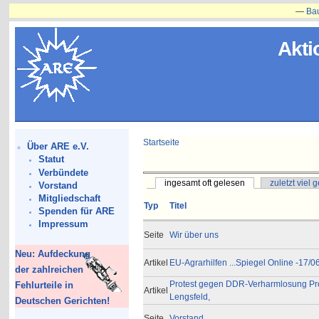
—
Bauvorha
Akti
Startseite
Über ARE e.V.
Statut
Verbündete
ingesamt oft gelesen
zuletzt viel 
Vorstand
Mitgliedschaft
Typ
Titel
Spenden für ARE
Impressum
Seite
Wir über uns
Neu: Aufdeckung
Artikel
EU-Agrarhilfen ...Spiegel Online -17/0
der zahlreichen
Protest gegen DDR-Verharmlosung Promi
Fehlurteile in
Artikel
Lengsfeld,
Deutschen Gerichten!
Seite
Vorstand