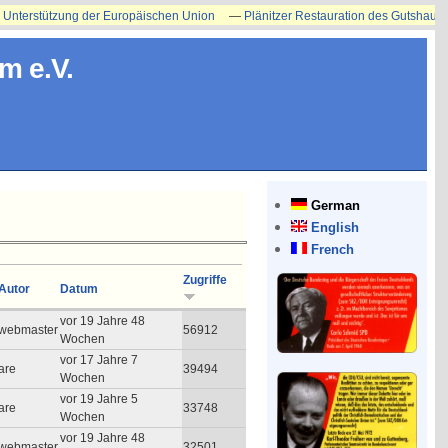
erstützung der Europäischen Union
—
Plänitzer Restauration des Gutshauses ers
m e.V.
German
English
French
Zugriffe
Autor
Datum
vor 19 Jahre 48
webmaster
56912
Wochen
vor 17 Jahre 7
are
39494
Wochen
vor 19 Jahre 5
are
33748
Wochen
vor 19 Jahre 48
webmaster
32501