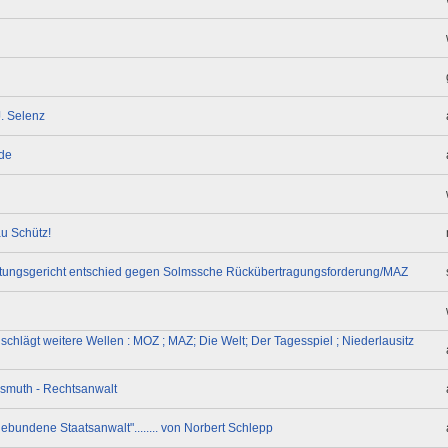
J. Selenz
nde
au Schütz!
waltungsgericht entschied gegen Solmssche Rückübertragungsforderung/MAZ
hlägt weitere Wellen : MOZ ; MAZ; Die Welt; Der Tagesspiel ; Niederlausitz
asmuth - Rechtsanwalt
ebundene Staatsanwalt"........ von Norbert Schlepp