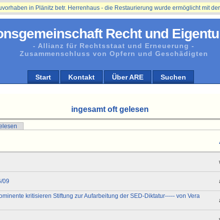
ben in Plänitz betr. Herrenhaus - die Restaurierung wurde ermöglicht mit der Unt
onsgemeinschaft Recht und Eigentu
- Allianz für Rechtsstaat und Erneuerung -
Zusammenschluss von Opfern und Geschädigten
Start
Kontakt
Über ARE
Suchen
ingesamt oft gelesen
gelesen
6/09
nente kritisieren Stiftung zur Aufarbeitung der SED-Diktatur----- von Vera