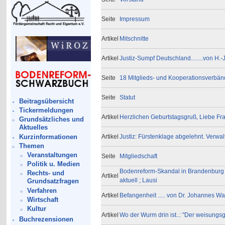
Seite
Impressum
Artikel
Mitschnitte
Artikel
Justiz-Sumpf Deutschland........von H.-
Seite
18 Mitglieds- und Kooperationsverbä
Seite
Statut
Beitragsübersicht
Tickermeldungen
Artikel
Herzlichen Geburtstagsgruß, Liebe Fr
Grundsätzliches und
Aktuelles
Kurzinformationen
Artikel
Justiz: Fürstenklage abgelehnt. Ver
Themen
Veranstaltungen
Seite
Mitgliedschaft
Politik u. Medien
Bodenreform-Skandal in Brandenburg sc
Rechts- und
Artikel
aktuell ; Lausi
Grundsatzfragen
Verfahren
Artikel
Befangenheit ..... von Dr. Johannes W
Wirtschaft
Kultur
Artikel
Wo der Wurm drin ist..: "Der weisungsg
Buchrezensionen