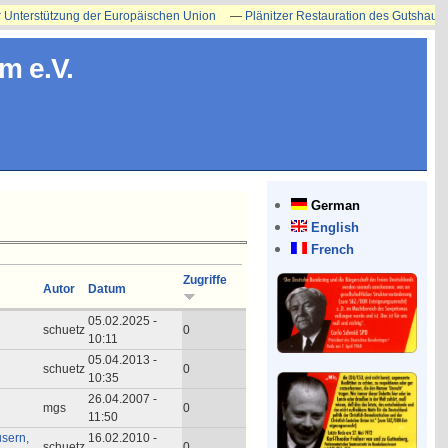
erstützung der Europäischen Union
—
Plänitzer Restauration des Gutshauses ers
m e.V.
German
English
French
Zugriffe
Autor
Datum
05.02.2025 -
schuetz
0
10:11
05.04.2013 -
schuetz
0
10:35
26.04.2007 -
mgs
0
11:50
usern,
16.02.2010 -
schuetz
0