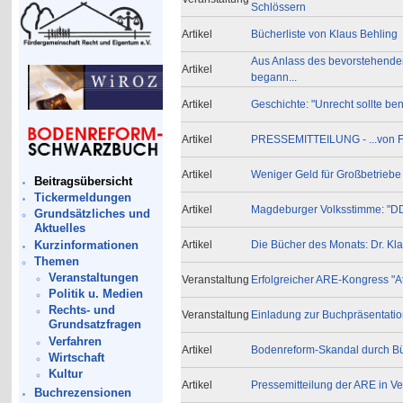
Schlössern
Artikel
Bücherliste von Klaus Behling
Aus Anlass des bevorstehenden 
Artikel
begann...
Artikel
Geschichte: "Unrecht sollte be
Artikel
PRESSEMITTEILUNG - ...von 
Artikel
Weniger Geld für Großbetriebe
Beitragsübersicht
Tickermeldungen
Artikel
Magdeburger Volksstimme: "DDR
Grundsätzliches und
Aktuelles
Kurzinformationen
Artikel
Die Bücher des Monats: Dr. Kl
Themen
Veranstaltungen
Veranstaltung
Erfolgreicher ARE-Kongress "A
Politik u. Medien
Rechts- und
Veranstaltung
Einladung zur Buchpräsentatio
Grundsatzfragen
Verfahren
Artikel
Bodenreform-Skandal durch Bür
Wirtschaft
Kultur
Artikel
Pressemitteilung der ARE in Ve
Buchrezensionen