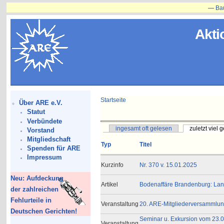
—
Bauvorha
Akti
Startseite
Über ARE e.V.
Statut
Verbündete
ingesamt oft gelesen
zuletzt viel 
Vorstand
Mitgliedschaft
Typ
Titel
Spenden für ARE
Impressum
Kurzinfo
Nr. 370 v. 15.01.2025
Neu: Aufdeckung
Artikel
Bodenaffäre Brandenburg: Land
der zahlreichen
Fehlurteile in
Veranstaltung
20. ARE-Mitgliederversammlung
Deutschen Gerichten!
Seminar u. Exkursion vom 23.0
Veranstaltung