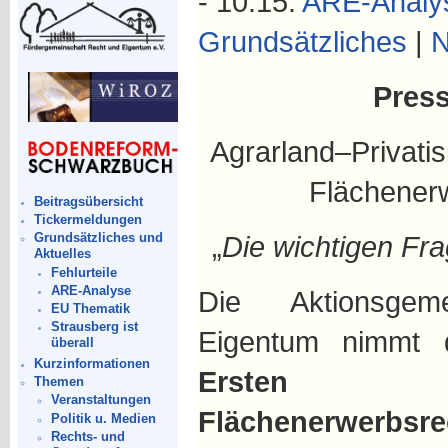
- 10:15.
ARE-Analy
Grundsätzliches
|
N
Press
Agrarland–Privati
Flächener
Beitragsübersicht
Tickermeldungen
„
Die wichtigen Fra
Grundsätzliches und
Aktuelles
Fehlurteile
ARE-Analyse
Die Aktionsgem
EU Thematik
Strausberg ist
Eigentum nimmt 
überall
Kurzinformationen
Ersten
Themen
Veranstaltungen
Flächenerwerbsr
Politik u. Medien
Rechts- und