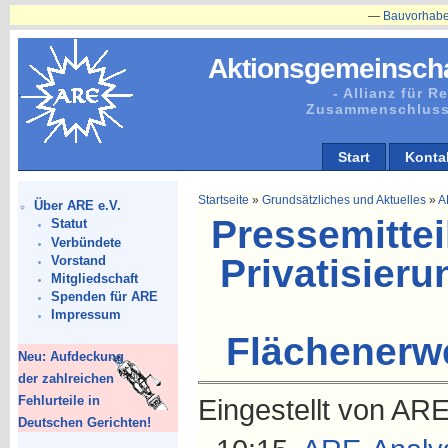
—
Bauvorhaben in Plänit
Aktionsgemeinscha
- Allianz für 
Zusammenschluss
Start
Konta
Startseite
»
Grundsätzliches und Aktuelles
»
A
Über ARE e.V.
Pressemittei
Statut
Verbündete
Privatisier
Vorstand
Mitgliedschaft
Spenden für ARE
Impressum
Flächenerw
Neu: Aufdeckung
der zahlreichen
Fehlurteile in
Eingestellt von AR
Deutschen Gerichten!