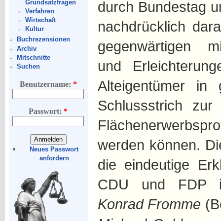
Grundsatzfragen
durch Bundestag u
Verfahren
Wirtschaft
nachdrücklich dar
Kultur
Buchrezensionen
gegenwärtigen m
Archiv
Mitschnitte
und Erleichterun
Suchen
Alteigentümer in 
Benutzername:
*
Schlussstrich zu
Passwort:
*
Flächenerwerbsp
werden können. Di
Neues Passwort
anfordern
die eindeutige Er
CDU und FDP i
Konrad Fromme
(B