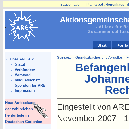
—
Bauvorhaben in Plänitz betr. Herrenhaus - die Restaurierung w
Aktionsgemeinscha
- Allianz für 
Zusammenschluss
Start
Konta
Startseite
»
Grundsätzliches und Aktuelles
»
F
Über ARE e.V.
Befangenhe
Statut
Verbündete
Johanne
Vorstand
Mitgliedschaft
Spenden für ARE
Rech
Impressum
Neu: Aufdeckung
Eingestellt von AR
der zahlreichen
Fehlurteile in
November 2007 - 1
Deutschen Gerichten!