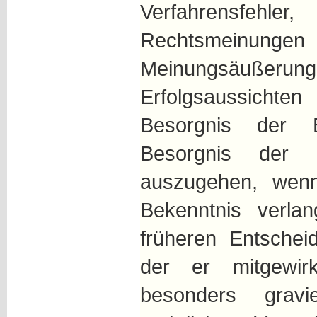
Verfahrensfe
Rechtsmeinung
Meinungsäußerunge
Erfolgsaussichten
Besorgnis der 
Besorgnis der 
auszugehen, wen
Bekenntnis verlan
früheren Entschei
der er mitgewi
besonders grav