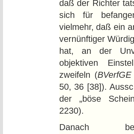
daß der Richter tat
sich für befange
vielmehr, daß ein a
vernünftiger Würdi
hat, an der Unv
objektiven Einst
zweifeln (
BVerfG
50, 36 [38]). Aussc
der „böse Schei
2230).
Danach beg