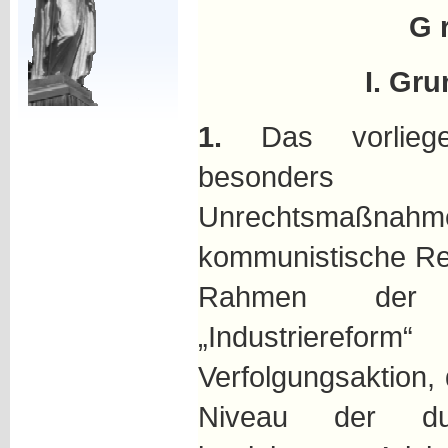
G r
I. Gr
1.
Das vorliegen
besonders 
Unrechtsmaß
kommunistische Reg
Rahmen der 
„Industriere
Verfolgungsaktion,
Niveau der d