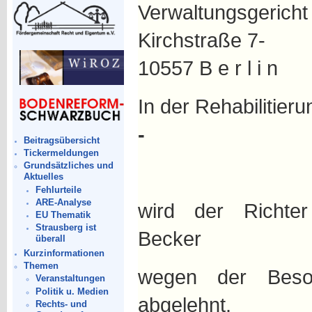
Verwaltungsgericht 
Kirchstraße 7-
10557 B e r l i n
In der Rehabilitie
-
Beitragsübersicht
Tickermeldungen
Grundsätzliches und
Aktuelles
Fehlurteile
ARE-Analyse
wird der Richter
EU Thematik
Strausberg ist
Becker
überall
Kurzinformationen
Themen
wegen der Besor
Veranstaltungen
Politik u. Medien
abgelehnt.
Rechts- und