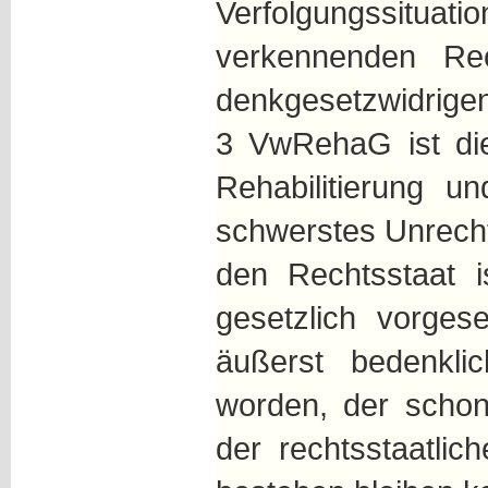
Verfolgungss
verkennenden Re
denkgesetzwidrigen
3 VwRehaG ist die
Rehabilitierung u
schwerstes Unrecht
den Rechtsstaat i
gesetzlich vorges
äußerst bedenkli
worden, der schon
der rechtsstaatli