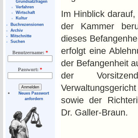
Grundsatzfragen
Verfahren
Im Hinblick darauf,
Wirtschaft
Kultur
der Kammer beru
Buchrezensionen
Archiv
dieses Befangenhe
Mitschnitte
Suchen
erfolgt eine Able
Benutzername:
*
der Befangenheit 
Passwort:
*
der Vorsitze
Verwaltungsgerich
Neues Passwort
sowie der Richter
anfordern
Dr. Galler-Braun.