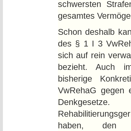
schwersten Strafe
gesamtes Vermögen
Schon deshalb kan
des § 1 I 3 VwRe
sich auf rein verw
bezieht. Auch i
bisherige Konkr
VwRehaG gegen el
Denkgesetze
Rehabilitierungs
haben, den R