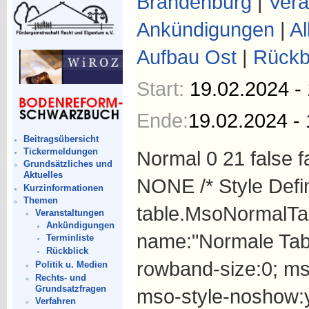
Brandenburg
|
Vera
Ankündigungen
|
Al
Aufbau Ost
|
Rückb
Start:
19.02.2024 -
Ende:
19.02.2024 - 
Beitragsübersicht
Tickermeldungen
Normal 0 21 false 
Grundsätzliches und
Aktuelles
NONE /* Style Defin
Kurzinformationen
Themen
table.MsoNormalTab
Veranstaltungen
Ankündigungen
name:"Normale Tabe
Terminliste
Rückblick
rowband-size:0; mso
Politik u. Medien
Rechts- und
Grundsatzfragen
mso-style-noshow:ye
Verfahren