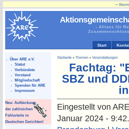
—
Bauvorhaben
Aktionsgemeinscha
- Allianz für 
Zusammenschluss
Start
Konta
Startseite
»
Themen
»
Veranstaltungen
Über ARE e.V.
Fachtag: "
Statut
Verbündete
SBZ und DDR
Vorstand
Mitgliedschaft
Spenden für ARE
in
Impressum
Neu: Aufdeckung
Eingestellt von ARE
der zahlreichen
Fehlurteile in
Januar 2024 - 9:42
Deutschen Gerichten!