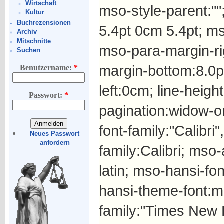
Wirtschaft
mso-style-parent:"
Kultur
Buchrezensionen
5.4pt 0cm 5.4pt; m
Archiv
Mitschnitte
mso-para-margin-ri
Suchen
margin-bottom:8.0p
Benutzername:
*
left:0cm; line-heig
Passwort:
*
pagination:widow-or
font-family:"Calibri"
Neues Passwort
anfordern
family:Calibri; mso
latin; mso-hansi-fon
hansi-theme-font:mi
family:"Times New