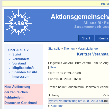
—
Bauvorhabe
Aktionsgemeinscha
- Allianz für 
Zusammenschluss
Start
Konta
Startseite
»
Themen
»
Veranstaltungen
Über ARE e.V.
Kyritzer Veranst
Statut
Verbündete
Eingestellt von ARE-Büro Zentru... am 22. Aug
Vorstand
|
Nein
Mitgliedschaft
Spenden für ARE
Start:
02.09.2023 - 15:00
Impressum
Ende:
02.09.2023 - 16:00
Neu: Aufdeckung
Treffen beim "Bodenreform-Denkmal" Perlebe
der zahlreichen
Anhang
Grö
Fehlurteile in
Kyritzer Veranstaltung am 02.09.2023.pdf
481
Deutschen Gerichten!
»
Kalendar