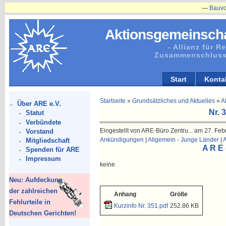
—
Bauvorhabe
Aktionsgemeinscha
- Allianz für 
Zusammenschluss
Start
Konta
Startseite
»
Grundsätzliches und Aktuelles
»
A
Über ARE e.V.
Nr. 
Statut
Verbündete
Eingestellt von ARE-Büro Zentru... am 27. Feb
Vorstand
Ankündigungen
|
Allgemein - Junge Länder
|
Mitgliedschaft
A R E 
Spenden für ARE
Impressum
keine
Neu: Aufdeckung
der zahlreichen
Anhang
Größe
Fehlurteile in
Kurzinfo Nr. 351.pdf
252.86 KB
Deutschen Gerichten!