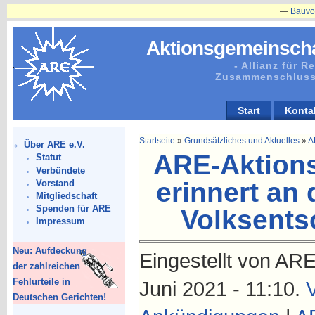
—
Bauvorhaben
Aktionsgemeinscha
- Allianz für 
Zusammenschluss
Start
Konta
Startseite
»
Grundsätzliches und Aktuelles
»
A
Über ARE e.V.
ARE-Aktion
Statut
Verbündete
erinnert an
Vorstand
Mitgliedschaft
Spenden für ARE
Volksents
Impressum
Neu: Aufdeckung
Eingestellt von ARE
der zahlreichen
Fehlurteile in
Juni 2021 - 11:10.
Deutschen Gerichten!