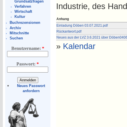
Grundsatzfragen
Industrie, des Han
Verfahren
Wirtschaft
Kultur
Anhang
Buchrezensionen
Einladung Döben 03.07.2021.pdf
Archiv
Rückantwort.pdf
Mitschnitte
Neues aus der LVZ 3.6.2021 über Döben040
Suchen
»
Kalendar
Benutzername:
*
Passwort:
*
Neues Passwort
anfordern