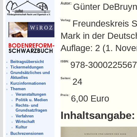
Autor:
Günter DeBruy
Verlag:
Freundeskreis S
Mark in der Deutsch
Auflage: 2 (1. Nov
Beitragsübersicht
ISBN:
978-3000225567
Tickermeldungen
Grundsätzliches und
Aktuelles
Seiten:
24
Kurzinformationen
Themen
Veranstaltungen
Preis:
6,00 Euro
Politik u. Medien
Rechts- und
Grundsatzfragen
Inhaltsangabe:
Verfahren
Wirtschaft
Kultur
Buchrezensionen