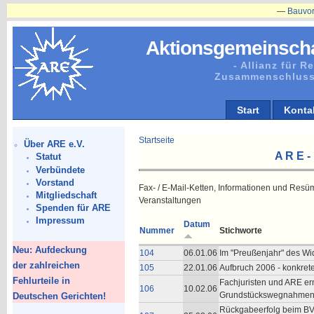
—
Bauvorhaben
Aktionsgemeinscha
- Allianz für 
Zusammenschluss
Start
Konta
Startseite
Über ARE e.V.
A R E -
Statut
Verbündete
Vorstand
Fax- / E-Mail-Ketten, Informationen und Resü
Mitgliedschaft
Veranstaltungen
Spenden für ARE
Impressum
Datum
Nummer
Stichworte
Neu: Aufdeckung
104
06.01.06
Im "Preußenjahr" des Wid
der zahlreichen
105
22.01.06
Aufbruch 2006 - konkrete 
Fehlurteile in
Fachjuristen und ARE ern
106
10.02.06
Grundstückswegnahmen 
Deutschen Gerichten!
Rückgabeerfolg beim BVer