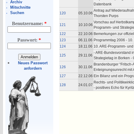
Archiv
Datenbank
Mitschnitte
Antrag auf Wiederaufna
Suchen
120
05.10.06
Thorsten Purps
Vorschau auf Herbstkamp
Benutzername:
*
121
10.10.06
Programm- und Strategi
122
22.10.06
Bemerkungen zur offiziel
Passwort:
*
123
06.11.06
Programmtag 2006 - 10.
124
18.11.06
10. ARE-Programm- und S
- ARE-Bundesvorstand i
125
29.11.06
Strategietag in Borken -
Neues Passwort
Brandenburger “Fritsch-Af
126
30.11.06
anfordern
Enteignungsunrecht mit Au
127
22.12.06
Ein Bilanz und ein Progr
Rechts- und Politikwirkl
128
24.01.07
- positives Echo für Kyri