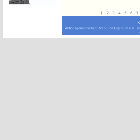
1
2
3
4
5
6
7
K
Aktionsgemeinschaft Recht und Eigentum e.V. Ho