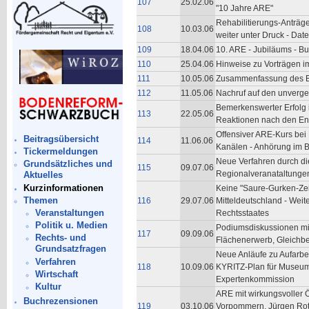
107
25.02.06
"10 Jahre ARE"
Rehabilitierungs-Anträge
108
10.03.06
weiter unter Druck - Date
109
18.04.06
10. ARE - Jubiläums - 
110
25.04.06
Hinweise zu Vorträgen 
111
10.05.06
Zusammenfassung des Be
112
11.05.06
Nachruf auf den unvergeß
Bemerkenswerter Erfolg 
113
22.05.06
Reaktionen nach den Ent
Offensiver ARE-Kurs bei 
Beitragsübersicht
114
11.06.06
Kanälen - Anhörung im 
Tickermeldungen
Neue Verfahren durch die 
Grundsätzliches und
115
09.07.06
Regionalveranataltungen 
Aktuelles
Kurzinformationen
Keine "Saure-Gurken-Zeit
Themen
116
29.07.06
Mitteldeutschland - Weit
Veranstaltungen
Rechtsstaates
Politik u. Medien
Podiumsdiskussionen mit
117
09.09.06
Rechts- und
Flächenerwerb, Gleichb
Grundsatzfragen
Neue Anläufe zu Aufarbei
Verfahren
118
10.09.06
KYRITZ-Plan für Museum 
Wirtschaft
Expertenkommission
Kultur
ARE mit wirkungsvoller Ö
Buchrezensionen
119
03.10.06
Vorpommern, Jürgen Roth