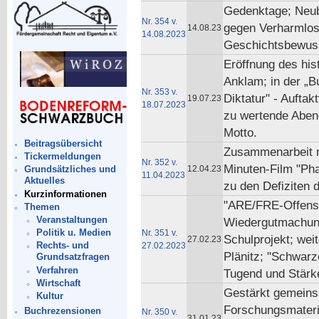
Gedenktage; Neub
Nr. 354 v.
gegen Verharmlos
14.08.23
14.08.2023
Geschichtsbewuss
Eröffnung des his
Anklam; in der „B
Nr. 353 v.
Diktatur" - Aufta
19.07.23
18.07.2023
zu wertende Aben
Motto.
Beitragsübersicht
Zusammenarbeit mi
Tickermeldungen
Nr. 352 v.
Minuten-Film "Pha
12.04.23
Grundsätzliches und
11.04.2023
Aktuelles
zu den Defiziten d
Kurzinformationen
"ARE/FRE-Offensi
Themen
Veranstaltungen
Wiedergutmachun
Politik u. Medien
Nr. 351 v.
Schulprojekt; wei
27.02.23
Rechts- und
27.02.2023
Plänitz; "Schwarz
Grundsatzfragen
Verfahren
Tugend und Stärk
Wirtschaft
Gestärkt gemeins
Kultur
Forschungsmaterial
Buchrezensionen
Nr. 350 v.
31.01.23