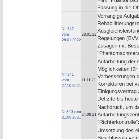
Film "Phantomschm
Fassung in die Öff
Vorrangige Aufgab
Rehabilitierungsr
Nr. 342
Ausgleichsleistun
vom
28.01.22
Regelungen (BVVG)
28.01.2022
Zusagen mit Besei
"Phantomschmerz H
Aufarbeitung der 
Möglichkeiten für
Nr. 341
Verbesserungen d
vom
11.11.21
Korrekturen bei v
27.10.2021
Einigungsvertrag 
Defizite bis heute
Nachdruck, um da
Nr.340 vom
Aufarbeitungszen
24.09.21
21.09.2021
"Richterkontrolle"
Umsetzung des ei
Beschlusses vom 