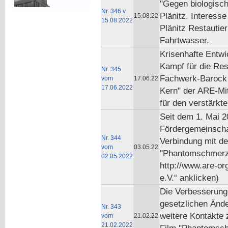
"Gegen biologisc
Nr. 346 v.
Plänitz. Interesse
15.08.22
15.08.2022
Plänitz Restautie
Fahrtwasser.
Krisenhafte Entwi
Kampf für die Re
Nr. 345
Fachwerk-Barock H
vom
17.06.22
17.06.2022
Kern" der ARE-Mit
für den verstärk
Seit dem 1. Mai 20
Fördergemeinscha
Nr. 344
Verbindung mit de
vom
03.05.22
"Phantomschmerz 
02.05.2022
http://www.are-or
e.V.“ anklicken)
Die Verbesserunge
gesetzlichen Ände
Nr. 343
weitere Kontakte
vom
21.02.22
21.02.2022