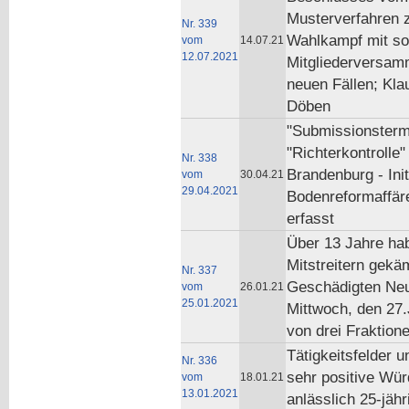
Musterverfahren z
Nr. 339
Wahlkampf mit so
vom
14.07.21
12.07.2021
Mitgliederversamm
neuen Fällen; Kl
Döben
"Submissionstermi
"Richterkontroll
Nr. 338
Brandenburg - Init
vom
30.04.21
29.04.2021
Bodenreformaffär
erfasst
Über 13 Jahre ha
Mitstreitern gekä
Nr. 337
Geschädigten Neus
vom
26.01.21
25.01.2021
Mittwoch, den 27
von drei Fraktion
Tätigkeitsfelder
Nr. 336
sehr positive Wür
vom
18.01.21
13.01.2021
anlässlich 25-jäh