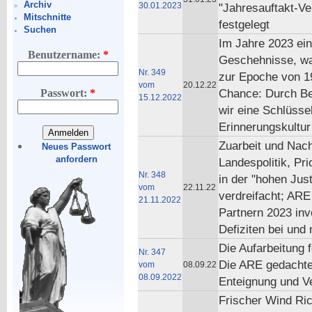
Archiv
30.01.2023
"Jahresauftakt-Ve
Mitschnitte
festgelegt
Suchen
Im Jahre 2023 ein
Benutzername:
*
Geschehnisse, wa
Nr. 349
zur Epoche von 19
vom
20.12.22
Chance: Durch Be
Passwort:
*
15.12.2022
wir eine Schlüssel
Erinnerungskultur
Zuarbeit und Nac
Neues Passwort
anfordern
Landespolitik, Pr
Nr. 348
in der "hohen Jus
vom
22.11.22
verdreifacht; ARE
21.11.2022
Partnern 2023 in
Defiziten bei und
Die Aufarbeitung f
Nr. 347
Die ARE gedachte 
vom
08.09.22
08.09.2022
Enteignung und Ve
Frischer Wind Ri