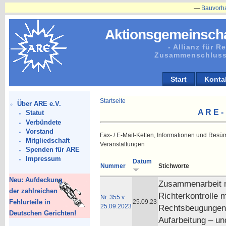
—
Bauvorhaben in P
Aktionsgemeinscha
- Allianz für 
Zusammenschluss
Start
Konta
Startseite
Über ARE e.V.
A R E -
Statut
Verbündete
Vorstand
Fax- / E-Mail-Ketten, Informationen und Resü
Mitgliedschaft
Veranstaltungen
Spenden für ARE
Impressum
Datum
Nummer
Stichworte
Neu: Aufdeckung
Zusammenarbeit mi
der zahlreichen
Richterkontrolle 
Nr. 355 v.
Fehlurteile in
25.09.23
25.09.2023
Rechtsbeugungen;
Deutschen Gerichten!
Aufarbeitung – un