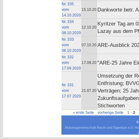
Nr. 335
Dankworte betr. 
vom
15.10.20
14.10.2020
Nr. 334
Kyritzer Tag am 0
vom
12.10.20
Lazay aus dem Pf
08.10.2020
Nr. 333
ARE-Ausblick 20
vom
07.10.20
06.10.2020
Nr. 332
"ARE-25 Jahre Ei
vom
17.09.20
17.09.2020
Umsetzung der Reh
Entfristung; BVV
Nr. 331
Verträgen; 25 Jah
vom
21.07.20
17.07.2020
Zukunftsaufgabe
Stichworten
« erste Seite
vorherige Seite
1
2
K
Aktionsgemeinschaft Recht und Eigentum e.V. Ho