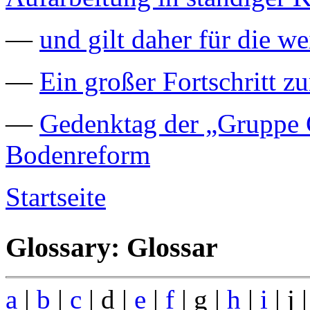
—
und gilt daher für die we
—
Ein großer Fortschritt z
—
Gedenktag der „Gruppe C
Bodenreform
Startseite
Glossary: Glossar
a
|
b
|
c
| d |
e
|
f
| g |
h
|
i
| j 