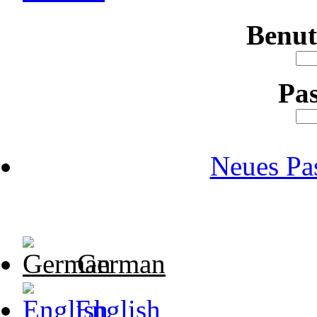
Benu
Pa
Neues Pa
German
English