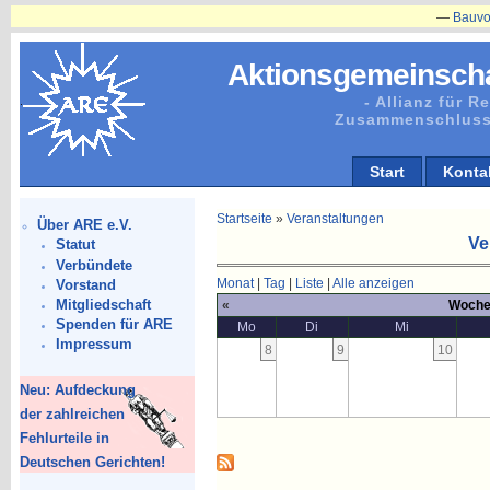
—
Bauvorhabe
Aktionsgemeinscha
- Allianz für 
Zusammenschluss
Start
Konta
Startseite
»
Veranstaltungen
Über ARE e.V.
Ve
Statut
Verbündete
Monat
|
Tag
|
Liste
|
Alle anzeigen
Vorstand
Mitgliedschaft
«
Woche 
Spenden für ARE
Mo
Di
Mi
Impressum
8
9
10
Neu: Aufdeckung
der zahlreichen
Fehlurteile in
Deutschen Gerichten!