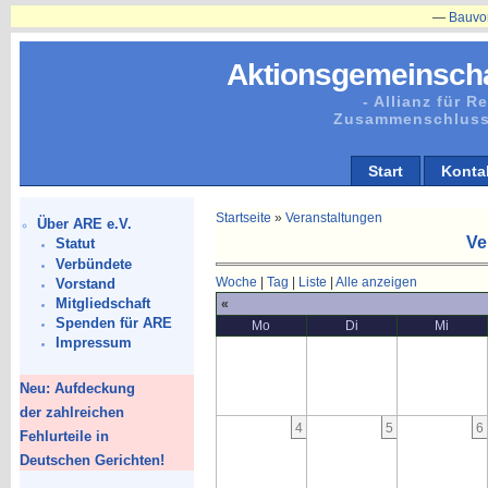
—
Bauvorhaben
Aktionsgemeinscha
- Allianz für 
Zusammenschluss
Start
Konta
Startseite
»
Veranstaltungen
Über ARE e.V.
Ve
Statut
Verbündete
Woche
|
Tag
|
Liste
|
Alle anzeigen
Vorstand
Mitgliedschaft
«
Spenden für ARE
Mo
Di
Mi
Impressum
Neu: Aufdeckung
der zahlreichen
4
5
6
Fehlurteile in
Deutschen Gerichten!