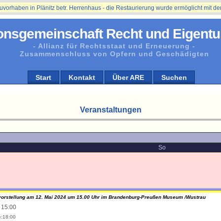
aben in Plänitz betr. Herrenhaus - die Restaurierung wurde ermöglicht mit der Un
onsgemeinschaft Recht und Eigentu
- Allianz für Rechtsstaat und Erneuerung -
Zusammenschluss von Opfern und Geschädigten
Start
Kontakt
Über ARE
Suchen
Veranstaltungen
So
orstellung am 12. Mai 2024 um 15.00 Uhr im Brandenburg-Preußen Museum /Wustrau
: 15:00
:18:00