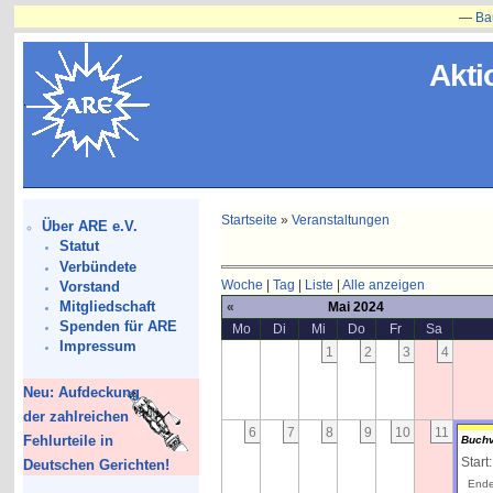
—
Bauvorh
Akti
Startseite
»
Veranstaltungen
Über ARE e.V.
Statut
Verbündete
Woche
|
Tag
|
Liste
|
Alle anzeigen
Vorstand
Mitgliedschaft
«
Mai 2024
Spenden für ARE
Mo
Di
Mi
Do
Fr
Sa
Impressum
1
2
3
4
Neu: Aufdeckung
der zahlreichen
6
7
8
9
10
11
Fehlurteile in
Buchv
Start
Deutschen Gerichten!
Ende