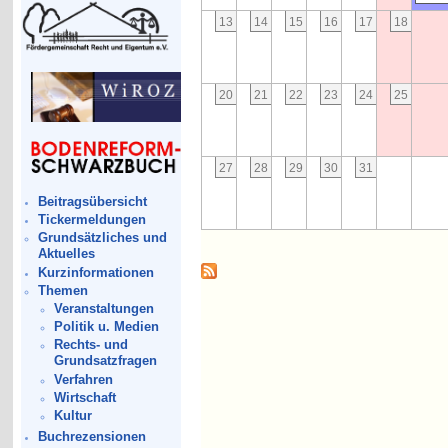
13
14
15
16
17
18
20
21
22
23
24
25
27
28
29
30
31
Beitragsübersicht
Tickermeldungen
Grundsätzliches und
Aktuelles
Kurzinformationen
Themen
Veranstaltungen
Politik u. Medien
Rechts- und
Grundsatzfragen
Verfahren
Wirtschaft
Kultur
Buchrezensionen