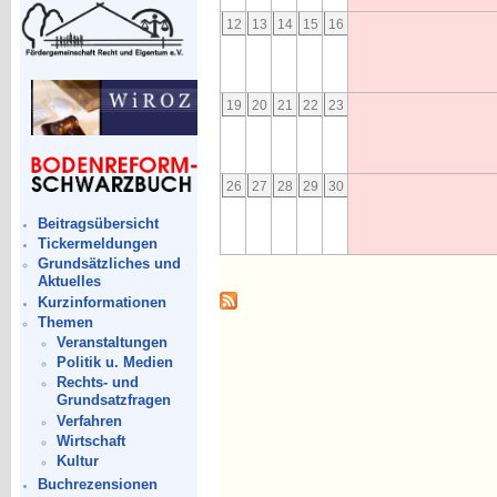
12
13
14
15
16
19
20
21
22
23
26
27
28
29
30
Beitragsübersicht
Tickermeldungen
Grundsätzliches und
Aktuelles
Kurzinformationen
Themen
Veranstaltungen
Politik u. Medien
Rechts- und
Grundsatzfragen
Verfahren
Wirtschaft
Kultur
Buchrezensionen