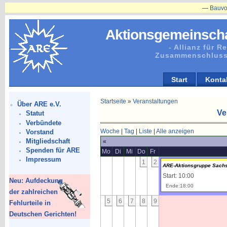
—
Bauvorhaben
Aktionsgemeinscha
- Allianz für 
Zusammenschluss
Start
Konta
Startseite
»
Veranstaltungen
Über ARE e.V.
Ve
Statut
Verbündete
Woche
|
Tag
|
Liste
|
Alle anzeigen
Vorstand
Mitgliedschaft
«
Spenden für ARE
Mo
Di
Mi
Do
Fr
Impressum
1
2
ARE-Aktionsgruppe Sachs
Start: 10:00
Neu: Aufdeckung
Ende:18:00
der zahlreichen
5
6
7
8
9
Fehlurteile in
Deutschen Gerichten!