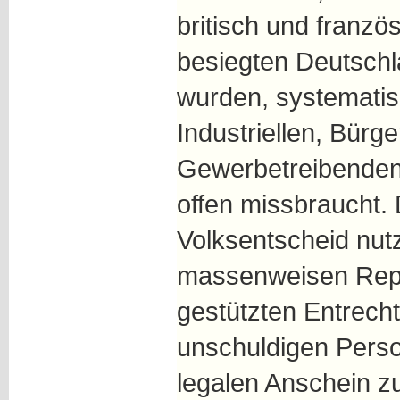
britisch und franz
besiegten Deutsch
wurden, systemati
Industriellen, Bürg
Gewerbetreibenden 
offen missbraucht.
Volksentscheid nutz
massenweisen Repr
gestützten Entrech
unschuldigen Perso
legalen Anschein z