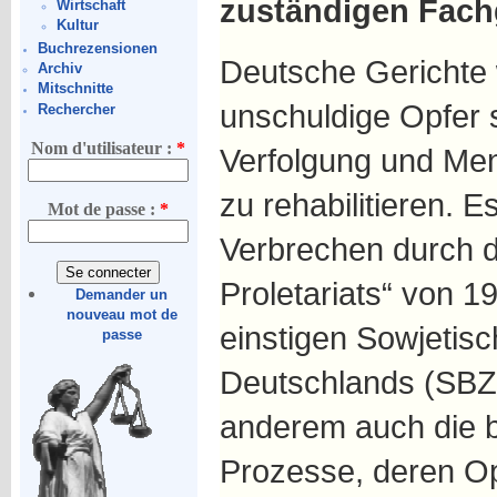
zuständigen Fach
Wirtschaft
Kultur
Buchrezensionen
Deutsche Gerichte 
Archiv
Mitschnitte
unschuldige Opfer s
Rechercher
Nom d'utilisateur :
*
Verfolgung und Me
zu rehabilitieren. E
Mot de passe :
*
Verbrechen durch di
Proletariats“ von 1
Demander un
nouveau mot de
einstigen Sowjeti
passe
Deutschlands (SBZ)
anderem auch die b
Prozesse, deren Op