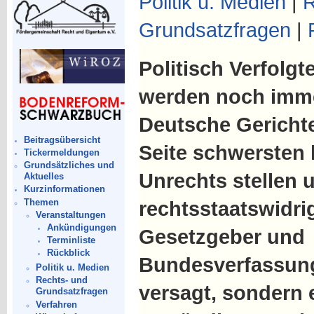
Politik u. Medien
|
R
Grundsatzfragen
|
Politisch Verfolg
werden noch immer 
Deutsche Gerichte 
Beitragsübersicht
Seite schwersten
Tickermeldungen
Grundsätzliches und
Unrechts stellen 
Aktuelles
Kurzinformationen
Themen
rechtsstaatswidrig
Veranstaltungen
Ankündigungen
Gesetzgeber und
Terminliste
Rückblick
Bundesverfassung
Politik u. Medien
Rechts- und
versagt, sondern 
Grundsatzfragen
Verfahren