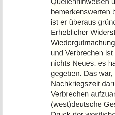
Quellenhinweisen 
bemerkenswerten b
ist er überaus grün
Erheblicher Widers
Wiedergutmachung p
und Verbrechen ist 
nichts Neues, es ha
gegeben. Das war, a
Nachkriegszeit dar
Verbrechen aufzuar
(west)deutsche Ges
Druck der westlichen