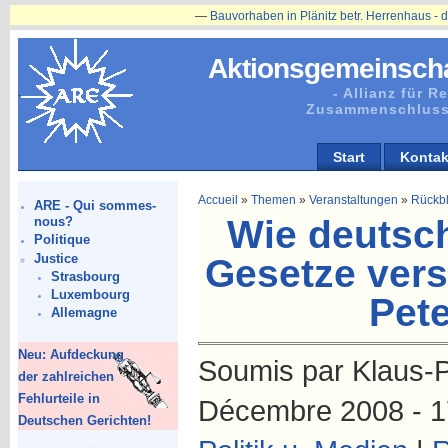
—
Bauvorhaben in Plänitz betr. Herrenhaus - die Restaurierung w
Aktionsgemeinscha
- Allianz für 
Zusammenschluss
Start
Kontak
Accueil
»
Themen
»
Veranstaltungen
»
Rückbl
ARE - Qui sommes-
Wie deutsc
nous?
Politique
Justice
Gesetze vers
Strasbourg
Luxembourg
Pet
Allemagne
Neu: Aufdeckung
Soumis par Klaus-P
der zahlreichen
Fehlurteile in
Décembre 2008 - 1
Deutschen Gerichten!