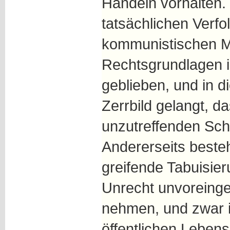
Handeln vorhalten. 
tatsächlichen Verf
kommunistischen M
Rechtsgrundlagen 
geblieben, und in di
Zerrbild gelangt, da
unzutreffenden Sch
Andererseits beste
greifende Tabuisie
Unrecht unvoreing
nehmen, und zwar i
öffentlichen Lebens