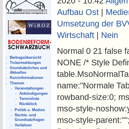
2020 - 10:42
Allgem
Aufbau Ost
|
Medie
Umsetzung der BV
Wirtschaft
|
Nein
Normal 0 21 false 
Beitragsübersicht
NONE /* Style Defin
Tickermeldungen
Grundsätzliches und
table.MsoNormalTab
Aktuelles
Kurzinformationen
name:"Normale Tabe
Themen
Veranstaltungen
Ankündigungen
rowband-size:0; mso
Terminliste
Rückblick
mso-style-noshow:ye
Politik u. Medien
Rechts- und
mso-style-parent:"
Grundsatzfragen
Verfahren