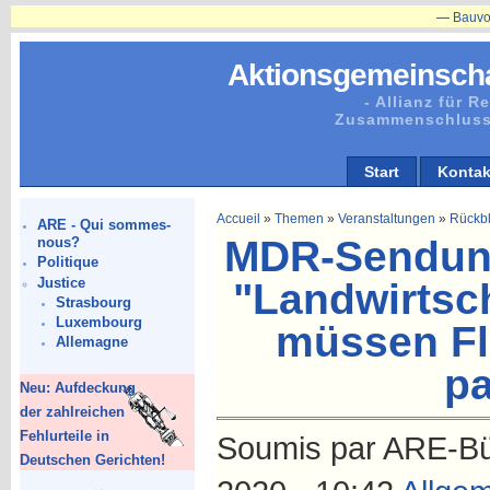
—
Bauvorhaben
Aktionsgemeinscha
- Allianz für 
Zusammenschluss
Start
Kontak
Accueil
»
Themen
»
Veranstaltungen
»
Rückbl
ARE - Qui sommes-
MDR-Sendung
nous?
Politique
Justice
"Landwirtsch
Strasbourg
Luxembourg
müssen Fl
Allemagne
pa
Neu: Aufdeckung
der zahlreichen
Fehlurteile in
Soumis par ARE-Bür
Deutschen Gerichten!