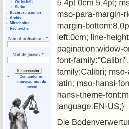
5.4pt 0cm 5.4pt; m
Wirtschaft
Kultur
mso-para-margin-ri
Buchrezensionen
Archiv
margin-bottom:8.0p
Mitschnitte
Rechercher
left:0cm; line-heig
Nom d'utilisateur :
*
pagination:widow-or
Mot de passe :
*
font-family:"Calibri"
family:Calibri; mso
Demander un
latin; mso-hansi-fon
nouveau mot de
passe
hansi-theme-font:mi
language:EN-US;}
Die Bodenverwertu