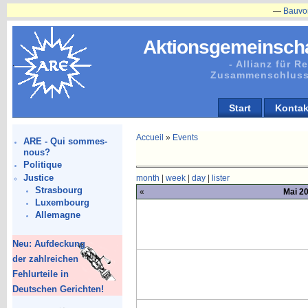
—
Bauvorhaben i
Aktionsgemeinscha
- Allianz für 
Zusammenschluss
Start
Kontak
Accueil
»
Events
ARE - Qui sommes-
nous?
Politique
Justice
month
|
week
|
day
|
lister
Strasbourg
«
Mai 20
Luxembourg
Allemagne
Neu: Aufdeckung
der zahlreichen
Fehlurteile in
Deutschen Gerichten!