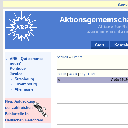
—
Bauvorhaben 
Aktionsgemeinscha
- Allianz für 
Zusammenschluss
Start
Kontak
Accueil
»
Events
ARE - Qui sommes-
nous?
Politique
Justice
month
|
week
|
day
|
lister
Strasbourg
«
Août 19, 
Luxembourg
Allemagne
Neu: Aufdeckung
der zahlreichen
Fehlurteile in
Deutschen Gerichten!