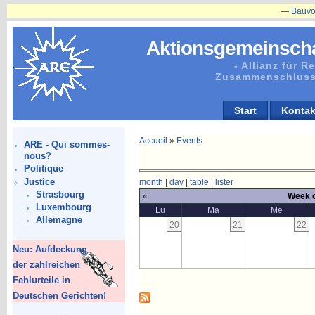
—
Bauvorhaben
Aktionsgemeinscha
- Allianz für 
Zusammenschluss
Start
Kontak
Accueil
»
Events
ARE - Qui sommes-
nous?
Politique
Justice
month
|
day
|
table
|
lister
Strasbourg
«
Week o
Luxembourg
Lu
Ma
Me
Allemagne
20
21
22
Neu: Aufdeckung
der zahlreichen
Fehlurteile in
Deutschen Gerichten!