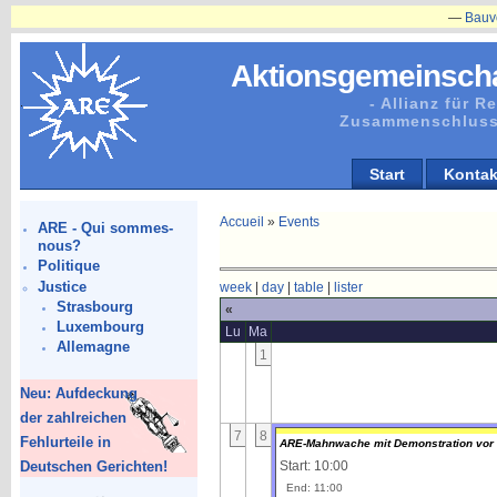
—
Bauvorhab
Aktionsgemeinscha
- Allianz für 
Zusammenschluss
Start
Kontak
Accueil
»
Events
ARE - Qui sommes-
nous?
Politique
Justice
week
|
day
|
table
|
lister
Strasbourg
«
Luxembourg
Lu
Ma
Allemagne
1
Neu: Aufdeckung
der zahlreichen
7
8
Fehlurteile in
ARE-Mahnwache mit Demonstration vor 
Deutschen Gerichten!
Start: 10:00
End: 11:00