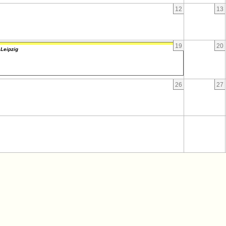
12
13
19
20
 Leipzig
26
27