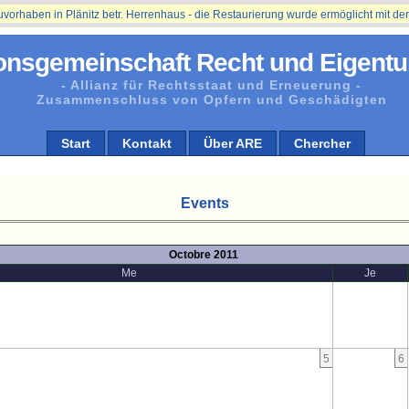
ben in Plänitz betr. Herrenhaus - die Restaurierung wurde ermöglicht mit der Un
onsgemeinschaft Recht und Eigentu
- Allianz für Rechtsstaat und Erneuerung -
Zusammenschluss von Opfern und Geschädigten
Start
Kontakt
Über ARE
Chercher
Events
Octobre 2011
Me
Je
5
6