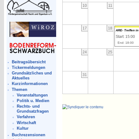
10
11
17
18
ARE- Treffen in
Start: 15:00
End: 18:00
24
25
Beitragsübersicht
Tickermeldungen
Grundsätzliches und
31
Aktuelles
Kurzinformationen
Themen
Veranstaltungen
Politik u. Medien
Rechts- und
Grundsatzfragen
Verfahren
Wirtschaft
Kultur
Buchrezensionen