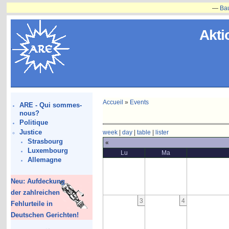
—
Bauvorha
Akti
Accueil
»
Events
ARE - Qui sommes-
nous?
Politique
Justice
week
|
day
|
table
|
lister
Strasbourg
«
Luxembourg
Lu
Ma
Allemagne
Neu: Aufdeckung
der zahlreichen
3
4
Fehlurteile in
Deutschen Gerichten!