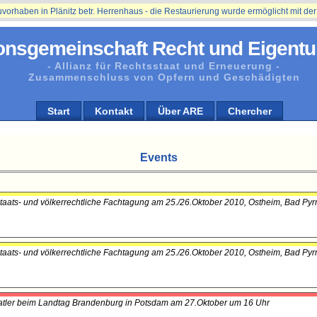
ben in Plänitz betr. Herrenhaus - die Restaurierung wurde ermöglicht mit der Unt
onsgemeinschaft Recht und Eigentu
- Allianz für Rechtsstaat und Erneuerung -
Zusammenschluss von Opfern und Geschädigten
Start
Kontakt
Über ARE
Chercher
Events
 Staats- und völkerrechtliche Fachtagung am 25./26.Oktober 2010, Ostheim, Bad Py
 Staats- und völkerrechtliche Fachtagung am 25./26.Oktober 2010, Ostheim, Bad Py
aatler beim Landtag Brandenburg in Potsdam am 27.Oktober um 16 Uhr