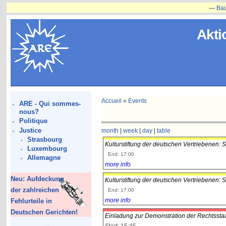
—
Bauvorha
Akti
Accueil
»
Events
ARE - Qui sommes-
nous?
Politique
Justice
month
|
week
|
day
|
table
Strasbourg
Kulturstiftung der deutschen Vertriebenen:
Luxembourg
End: 17:00
Allemagne
more info
Neu: Aufdeckung
Kulturstiftung der deutschen Vertriebenen:
der zahlreichen
End: 17:00
more info
Fehlurteile in
Deutschen Gerichten!
Einladung zur Demonstration der Rechtsst