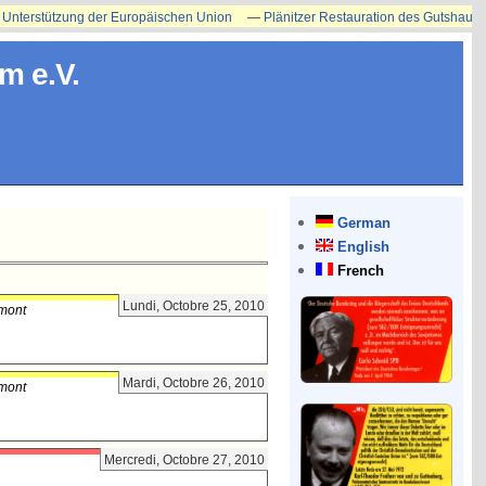
erstützung der Europäischen Union
—
Plänitzer Restauration des Gutshauses ers
m e.V.
German
English
French
Lundi, Octobre 25, 2010
rmont
Mardi, Octobre 26, 2010
rmont
Mercredi, Octobre 27, 2010