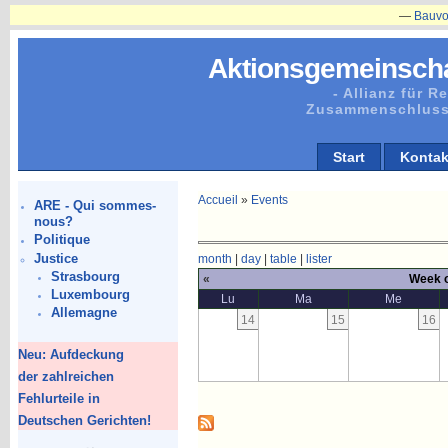
—
Bauvorhaben
Aktionsgemeinscha
- Allianz für 
Zusammenschluss
Start
Kontak
Accueil
»
Events
ARE - Qui sommes-
nous?
Politique
Justice
month
|
day
|
table
|
lister
Strasbourg
«
Week o
Luxembourg
Lu
Ma
Me
Allemagne
14
15
16
Neu: Aufdeckung
der zahlreichen
Fehlurteile in
Deutschen Gerichten!