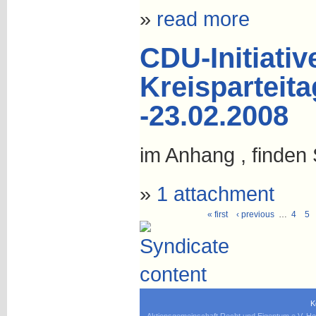
»
read more
CDU-Initiativ
Kreisparteita
-23.02.2008
im Anhang , finden S
»
1 attachment
« first
‹ previous
…
4
5
K