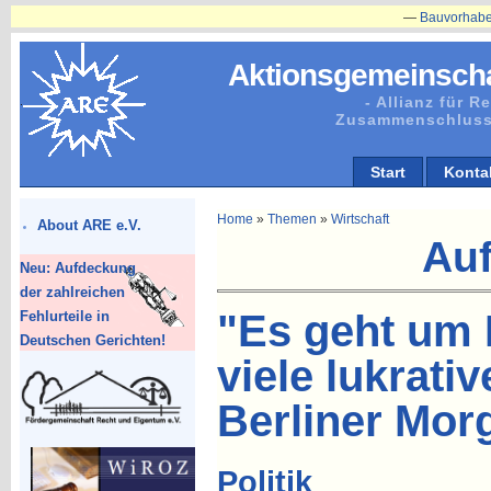
—
Bauvorhaben in Plänit
Aktionsgemeinscha
- Allianz für 
Zusammenschluss
Start
Konta
Home
»
Themen
»
Wirtschaft
About ARE e.V.
Auf
Neu: Aufdeckung
der zahlreichen
"Es geht um 
Fehlurteile in
Deutschen Gerichten!
viele lukrati
Berliner Mor
Politik