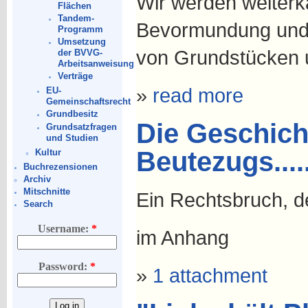
Wir werden weiter
Flächen
Tandem-
Bevormundung und 
Programm
Umsetzung
von Grundstücken 
der BVVG-
Arbeitsanweisung
Verträge
»
read more
EU-
Gemeinschaftsrecht
Grundbesitz
Die Geschich
Grundsatzfragen
und Studien
Beutezugs....
Kultur
Buchrezensionen
Archiv
Mitschnitte
Ein Rechtsbruch, d
Search
Username:
*
im Anhang
Password:
*
»
1 attachment