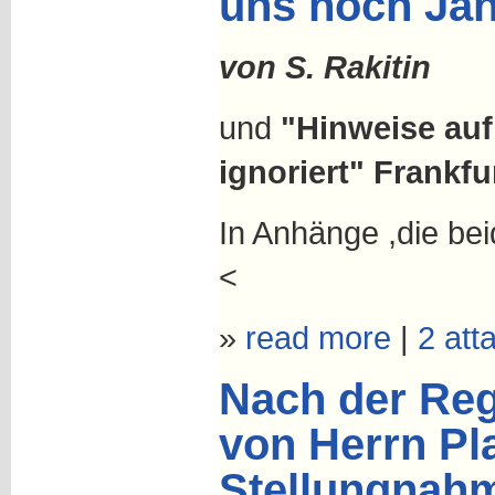
uns noch Jah
von S. Rakitin
und
"Hinweise auf
ignoriert" Frankfur
In Anhänge ,die beid
<
»
read more
|
2 att
Nach der Reg
von Herrn Pl
Stellungnahm