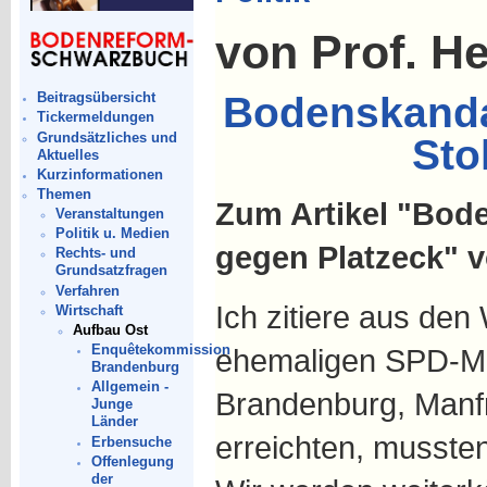
von Prof. H
Bodenskandal
Beitragsübersicht
Tickermeldungen
Grundsätzliches und
Sto
Aktuelles
Kurzinformationen
Themen
Zum Artikel "Bod
Veranstaltungen
Politik u. Medien
gegen Platzeck" v
Rechts- und
Grundsatzfragen
Verfahren
Ich zitiere aus den
Wirtschaft
Aufbau Ost
Enquêtekommission
ehemaligen SPD-Mi
Brandenburg
Allgemein -
Brandenburg, Manfr
Junge
Länder
erreichten, musste
Erbensuche
Offenlegung
der