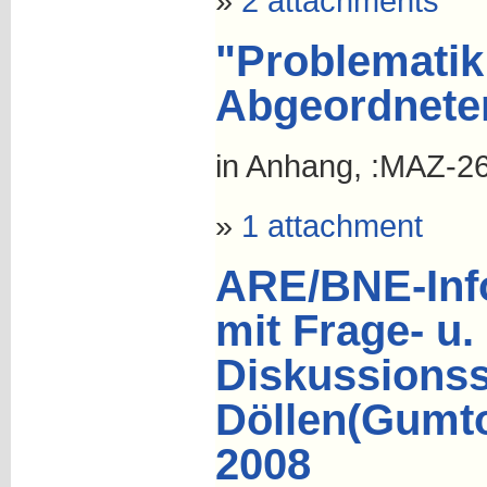
»
2 attachments
"Problematik
Abgeordnete
in Anhang, :MAZ-2
»
1 attachment
ARE/BNE-Info
mit Frage- u.
Diskussionss
Döllen(Gumt
2008