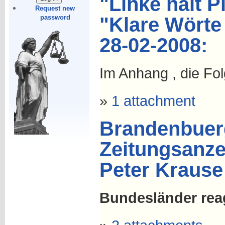
"Linke hält Pl
Request new
password
"Klare Wörte 
28-02-2008:
Im Anhang , die Fo
»
1 attachment
Brandenbuerg
Zeitungsanzei
Peter Krause
Bundesländer reag