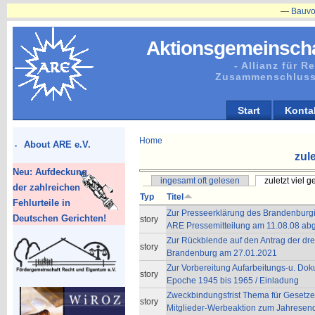
—
Bauvorhaben
Aktionsgemeinscha
- Allianz für 
Zusammenschluss
Start
Konta
Home
About ARE e.V.
zule
Neu: Aufdeckung
ingesamt oft gelesen
zuletzt viel 
der zahlreichen
Typ
Titel
Fehlurteile in
Zur Presseerklärung des Brandenburgi
Deutschen Gerichten!
story
ARE Pressemitteilung am 11.08.08 ab
Zur Rückblende auf den Antrag der dre
story
Brandenburg am 27.01.2021
Zur Vorbereitung Aufarbeitungs-u. Do
story
Epoche 1945 bis 1965 / Einladung
Zweckbindungsfrist Thema für Gesetzes
story
Mitglieder-Werbeaktion zum Jahresen