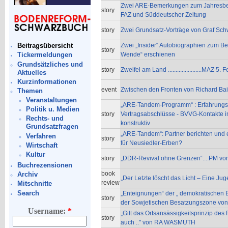
Zwei ARE-Bemerkungen zum Jahresbeg
story
FAZ und Süddeutscher Zeitung
story
Zwei Grundsatz-Vorträge von Graf Sch
Zwei „Insider“ Autobiographien zum Ber
Beitragsübersicht
story
Wende“ erschienen
Tickermeldungen
Grundsätzliches und
story
Zweifel am Land ......................MAZ 5
Aktuelles
Kurzinformationen
event
Zwischen den Fronten von Richard Bai
Themen
Veranstaltungen
„ARE-Tandem-Programm“ : Erfahrungs
Politik u. Medien
story
Vertragsabschlüsse - BVVG-Kontakte 
Rechts- und
konstruktiv
Grundsatzfragen
„ARE-Tandem“: Partner berichten und 
Verfahren
story
für Neusiedler-Erben?
Wirtschaft
Kultur
story
„DDR-Revival ohne Grenzen“....PM v
Buchrezensionen
book
Archiv
„Der Letzte löscht das Licht – Eine Ju
review
Mitschnitte
Search
„Enteignungen“ der „ demokratischen B
story
der Sowjetischen Besatzungszone vo
Username:
*
„Gilt das Ortsansässigkeitsprinzip d
story
auch .." von RA WASMUTH