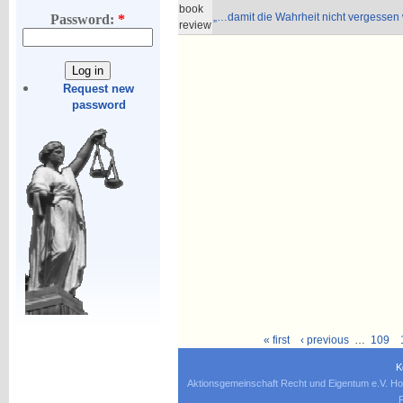
book
„…damit die Wahrheit nicht vergessen 
Password:
*
review
Request new
password
« first
‹ previous
…
109
K
Aktionsgemeinschaft Recht und Eigentum e.V. Ho