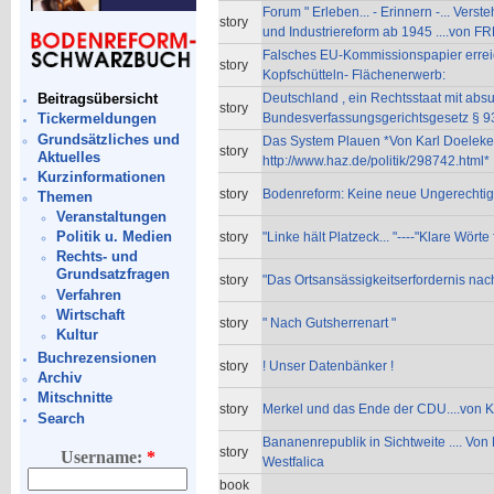
Forum " Erleben... - Erinnern -... Vers
story
und Industriereform ab 1945 ....von F
Falsches EU-Kommissionspapier erreic
story
Kopfschütteln- Flächenerwerb:
Deutschland , ein Rechtsstaat mit absu
Beitragsübersicht
story
Bundesverfassungsgerichtsgesetz § 93 
Tickermeldungen
Grundsätzliches und
Das System Plauen *Von Karl Doeleke
story
Aktuelles
http://www.haz.de/politik/298742.html*
Kurzinformationen
story
Bodenreform: Keine neue Ungerechtigkei
Themen
Veranstaltungen
Politik u. Medien
story
"Linke hält Platzeck... "----"Klare Wört
Rechts- und
Grundsatzfragen
story
"Das Ortsansässigkeitserfordernis nach.
Verfahren
Wirtschaft
story
" Nach Gutsherrenart "
Kultur
Buchrezensionen
story
! Unser Datenbänker !
Archiv
Mitschnitte
story
Merkel und das Ende der CDU....von K
Search
Bananenrepublik in Sichtweite .... Von
story
Username:
*
Westfalica
book