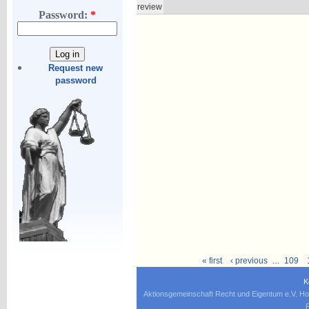
review
Password:
*
Request new
password
« first
‹ previous
…
109
K
Aktionsgemeinschaft Recht und Eigentum e.V. Ho