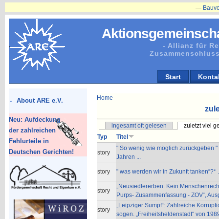
—
Bauvorhabe
Aktionsgemeinscha
- Allianz für 
Zusammenschluss
Start
Konta
Home
About ARE e.V.
zule
Neu: Aufdeckung
ingesamt oft gelesen
zuletzt viel 
der zahlreichen
Typ
Titel
Fehlurteile in
" So wenig wie möglich zurückgeben " :
Deutschen Gerichten!
story
Jahren ...
story
" was werden wir in Zukunft tanken“?* ..
„Neusiedlererben: Kein Menschenrecht 
story
Purps- Zusammenfassung - ZOV“, Aus
„Leipziger Sumpf“: Zahlreiche Korrupti
story
sogen. „Freiheitsheldenstadt“ von 19