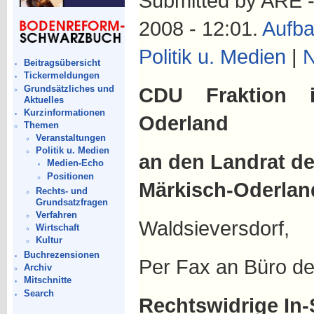
Submitted by ARE -
2008 - 12:01.
Aufba
Politik u. Medien
|
N
Beitragsübersicht
Tickermeldungen
Grundsätzliches und
CDU Fraktion i
Aktuelles
Kurzinformationen
Oderland
Themen
Veranstaltungen
Politik u. Medien
an den Landrat d
Medien-Echo
Positionen
Märkisch-Oderlan
Rechts- und
Grundsatzfragen
Verfahren
Waldsieversdorf,
Wirtschaft
Kultur
Buchrezensionen
Per Fax an Büro d
Archiv
Mitschnitte
Search
Rechtswidrige In-