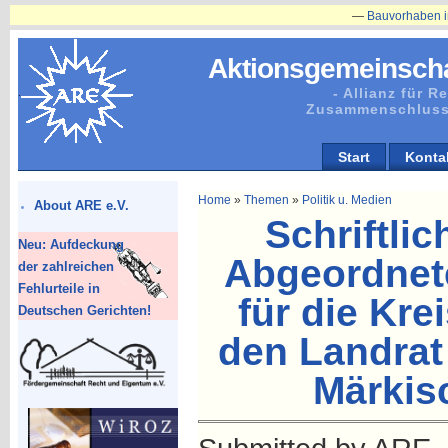
—
Bauvorhaben in Plänitz b
Aktionsgemeinscha
- Allianz für 
Zusammenschluss
Start
Konta
Home
»
Themen
»
Politik u. Medien
About ARE e.V.
Schriftli
Neu: Aufdeckung
Abgeordnet
der zahlreichen
Fehlurteile in
für die Kre
Deutschen Gerichten!
den Landrat
Märkis