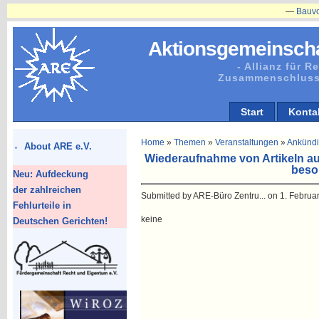
—
Bauvorhabe
Aktionsgemeinscha
- Allianz für 
Zusammenschluss
Start
Konta
Home
»
Themen
»
Veranstaltungen
»
Ankünd
About ARE e.V.
Wiederaufnahme von Artikeln a
beson
Neu: Aufdeckung
der zahlreichen
Submitted by ARE-Büro Zentru... on 1. Februar
Fehlurteile in
keine
Deutschen Gerichten!