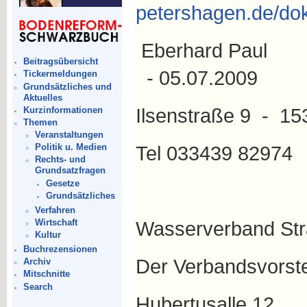
petershagen.de/do
Eberh
Beitragsübersicht
- 05.07.2009
Tickermeldungen
Grundsätzliches und
Aktuelles
Ilsenstraße 9 - 1
Kurzinformationen
Themen
Veranstaltungen
Tel 033439 82974
Politik u. Medien
Rechts- und
Grundsatzfragen
Gesetze
Grundsätzliches
Verfahren
Wirtschaft
Wasserverband Str
Kultur
Buchrezensionen
Der Verbandsvorst
Archiv
Mitschnitte
Search
Hubertusalle 12