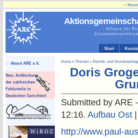
—
Bauvorhaben
Aktionsgemeinscha
- Allianz für 
Zusammenschluss
Start
Konta
Home
»
Themen
»
Rechts- und Grundsatzfra
About ARE e.V.
Doris Groge
Neu: Aufdeckung
Gru
der zahlreichen
Fehlurteile in
Deutschen Gerichten!
Submitted by ARE -
12:16.
Aufbau Ost
http://www.paul-aus