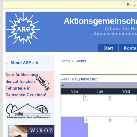
—
Bauvorhabe
Aktionsgemeinscha
- Allianz für 
Zusammenschluss
Start
Konta
Home
»
Events
About ARE e.V.
Neu: Aufdeckung
week
|
day
|
table
|
list
der zahlreichen
«
Fehlurteile in
Mon
Tue
Wed
Deutschen Gerichten!
1
2
8
9