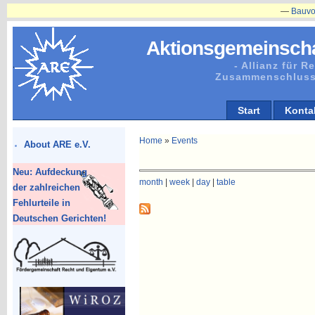
—
Bauvorhabe
Aktionsgemeinscha
- Allianz für 
Zusammenschluss
Start
Konta
Home
»
Events
About ARE e.V.
Neu: Aufdeckung
month
|
week
|
day
|
table
der zahlreichen
Fehlurteile in
Deutschen Gerichten!