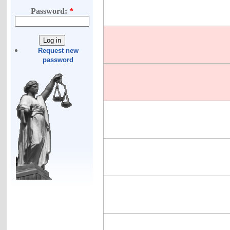
Password:
*
Request new
password