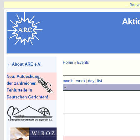
—
Bauvorhaben i
Akti
Home
»
Events
About ARE e.V.
Neu: Aufdeckung
month
|
week
|
day
|
list
der zahlreichen
«
Fehlurteile in
Deutschen Gerichten!