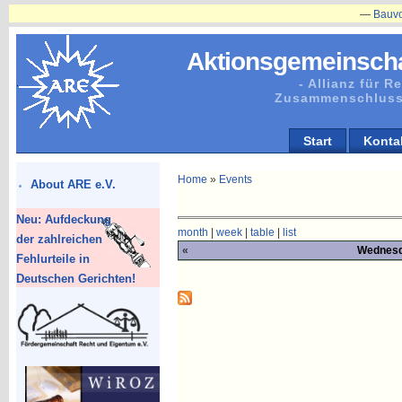
—
Bauvorhabe
Aktionsgemeinscha
- Allianz für 
Zusammenschluss
Start
Konta
Home
»
Events
About ARE e.V.
Neu: Aufdeckung
month
|
week
|
table
|
list
der zahlreichen
«
Wednesd
Fehlurteile in
Deutschen Gerichten!