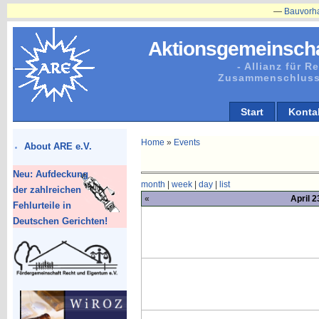
—
Bauvorhaben in 
Aktionsgemeinscha
- Allianz für 
Zusammenschluss
Start
Konta
Home
»
Events
About ARE e.V.
Neu: Aufdeckung
month
|
week
|
day
|
list
der zahlreichen
«
April 2
Fehlurteile in
Deutschen Gerichten!