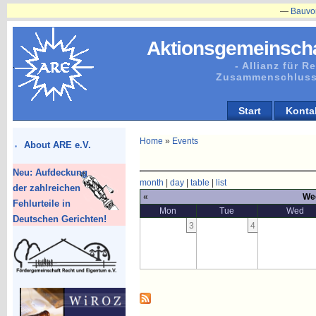
—
Bauvorhabe
Aktionsgemeinscha
- Allianz für 
Zusammenschluss
Start
Konta
Home
»
Events
About ARE e.V.
Neu: Aufdeckung
month
|
day
|
table
|
list
der zahlreichen
«
Wee
Fehlurteile in
Mon
Tue
Wed
Deutschen Gerichten!
3
4