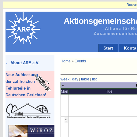
—
Bauvorhaben
Aktionsgemeinscha
- Allianz für 
Zusammenschluss
Start
Konta
Home
»
Events
About ARE e.V.
Neu: Aufdeckung
week
|
day
|
table
|
list
der zahlreichen
«
Fehlurteile in
Mon
Tue
Deutschen Gerichten!
5