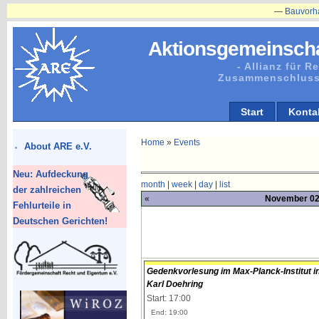
—
Bauvorhaben in 
Aktionsgemeinscha
- Allianz für 
Zusammenschluss
Start
Konta
Home
»
Events
About ARE e.V.
Neu: Aufdeckung
month
|
week
|
day
|
list
der zahlreichen
«
November 02,
Fehlurteile in
Deutschen Gerichten!
Gedenkvorlesung im Max-Planck-Institut i
Karl Doehring
Start: 17:00
End: 19:00