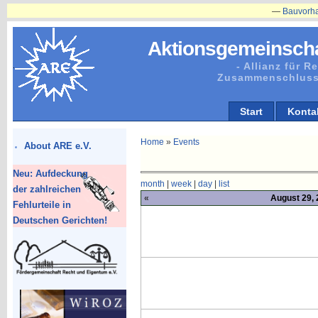
—
Bauvorhaben in 
Aktionsgemeinscha
- Allianz für 
Zusammenschluss
Start
Konta
Home
»
Events
About ARE e.V.
Neu: Aufdeckung
month
|
week
|
day
|
list
der zahlreichen
«
August 29, 
Fehlurteile in
Deutschen Gerichten!