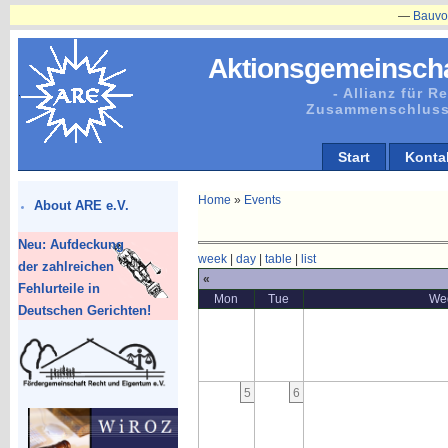
—
Bauvorhaben
Aktionsgemeinscha
- Allianz für 
Zusammenschluss
Start
Konta
Home
»
Events
About ARE e.V.
Neu: Aufdeckung
week
|
day
|
table
|
list
der zahlreichen
«
Fehlurteile in
Mon
Tue
We
Deutschen Gerichten!
5
6