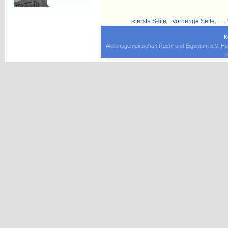
« erste Seite
vorherige Seite
…
K
Aktionsgemeinschaft Recht und Eigentum e.V. Ho