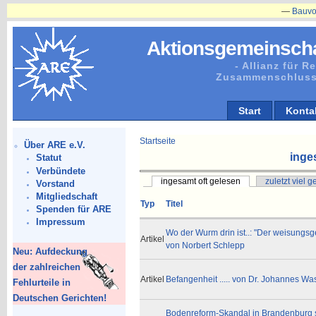
—
Bauvorhaben
Aktionsgemeinscha
- Allianz für 
Zusammenschluss
Start
Konta
Startseite
Über ARE e.V.
inge
Statut
Verbündete
ingesamt oft gelesen
zuletzt viel 
Vorstand
Mitgliedschaft
Typ
Titel
Spenden für ARE
Impressum
Wo der Wurm drin ist..: "Der weisungsge
Artikel
von Norbert Schlepp
Neu: Aufdeckung
der zahlreichen
Artikel
Befangenheit ..... von Dr. Johannes W
Fehlurteile in
Deutschen Gerichten!
Bodenreform-Skandal in Brandenburg s