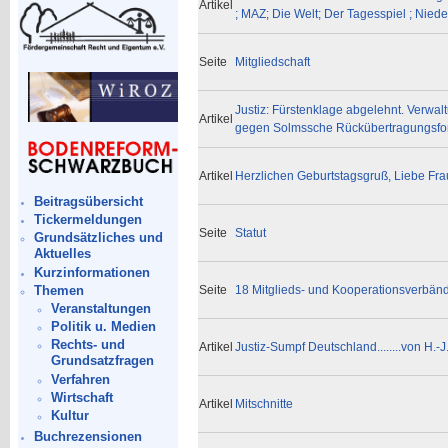
Artikel
; MAZ; Die Welt; Der Tagesspiel ; Nieder
Seite
Mitgliedschaft
Justiz: Fürstenklage abgelehnt. Verwal
Artikel
gegen Solmssche Rückübertragungsf
Artikel
Herzlichen Geburtstagsgruß, Liebe Fra
Beitragsübersicht
Tickermeldungen
Seite
Statut
Grundsätzliches und
Aktuelles
Kurzinformationen
Themen
Seite
18 Mitglieds- und Kooperationsverbän
Veranstaltungen
Politik u. Medien
Rechts- und
Artikel
Justiz-Sumpf Deutschland........von H.-J
Grundsatzfragen
Verfahren
Wirtschaft
Artikel
Mitschnitte
Kultur
Buchrezensionen