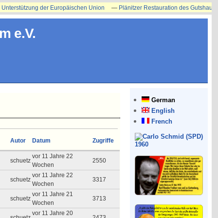
erstützung der Europäischen Union
—
Plänitzer Restauration des Gutshauses ers
m e.V.
German
English
French
Autor
Datum
Zugriffe
vor 11 Jahre 22
schuetz
2550
Wochen
vor 11 Jahre 22
schuetz
3317
Wochen
vor 11 Jahre 21
schuetz
3713
Wochen
vor 11 Jahre 20
schuetz
2473