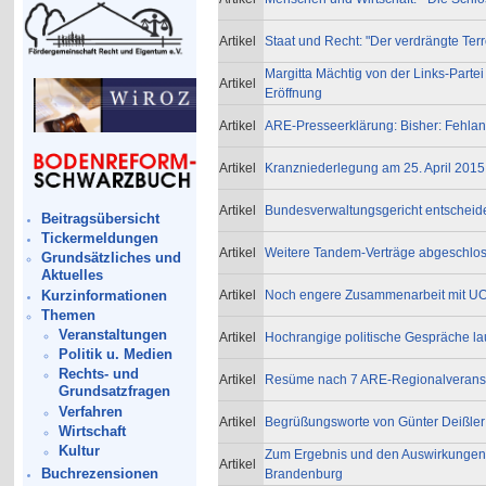
Artikel
Staat und Recht: "Der verdrängte Ter
Margitta Mächtig von der Links-Parte
Artikel
Eröffnung
Artikel
ARE-Presseerklärung: Bisher: Fehl
Artikel
Kranzniederlegung am 25. April 2015 
Artikel
Bundesverwaltungsgericht entscheidet
Beitragsübersicht
Tickermeldungen
Artikel
Weitere Tandem-Verträge abgeschlo
Grundsätzliches und
Aktuelles
Kurzinformationen
Artikel
Noch engere Zusammenarbeit mit 
Themen
Veranstaltungen
Artikel
Hochrangige politische Gespräche lau
Politik u. Medien
Rechts- und
Artikel
Resüme nach 7 ARE-Regionalveransta
Grundsatzfragen
Verfahren
Artikel
Begrüßungsworte von Günter Deißler 
Wirtschaft
Kultur
Zum Ergebnis und den Auswirkungen 
Artikel
Buchrezensionen
Brandenburg