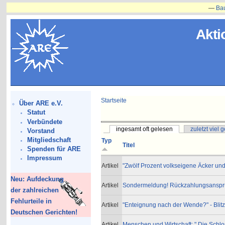
—
Bauvorha
Akti
Startseite
Über ARE e.V.
Statut
Verbündete
ingesamt oft gelesen
zuletzt viel 
Vorstand
Mitgliedschaft
Typ
Titel
Spenden für ARE
Impressum
Artikel
"Zwölf Prozent volkseigene Äcker und
Neu: Aufdeckung
Artikel
Sondermeldung! Rückzahlungsansprü
der zahlreichen
Fehlurteile in
Artikel
"Enteignung nach der Wende?" - Blit
Deutschen Gerichten!
Artikel
Menschen und Wirtschaft: " Die Schloss