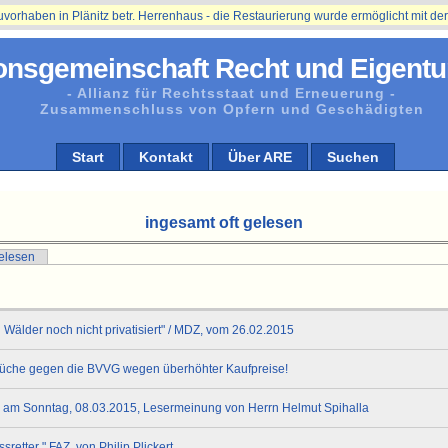
ben in Plänitz betr. Herrenhaus - die Restaurierung wurde ermöglicht mit der Unt
onsgemeinschaft Recht und Eigentu
- Allianz für Rechtsstaat und Erneuerung -
Zusammenschluss von Opfern und Geschädigten
Start
Kontakt
Über ARE
Suchen
ingesamt oft gelesen
gelesen
 Wälder noch nicht privatisiert" / MDZ, vom 26.02.2015
che gegen die BVVG wegen überhöhter Kaufpreise!
z am Sonntag, 08.03.2015, Lesermeinung von Herrn Helmut Spihalla
retter " FAZ, von Philip Plickert