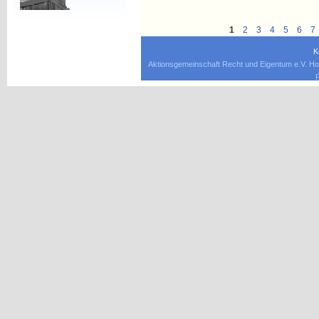
1
2
3
4
5
6
7
K
Aktionsgemeinschaft Recht und Eigentum e.V. Ho