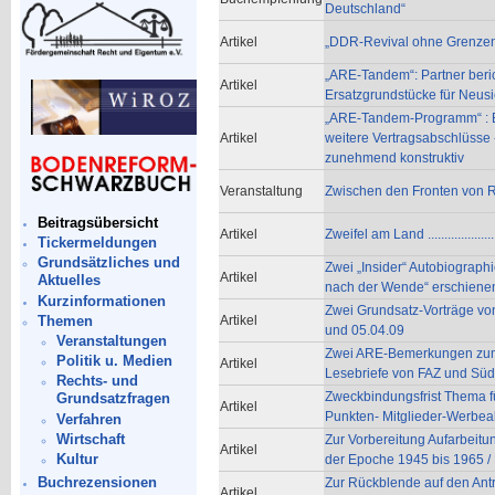
Deutschland“
Artikel
„DDR-Revival ohne Grenzen
„ARE-Tandem“: Partner beri
Artikel
Ersatzgrundstücke für Neus
„ARE-Tandem-Programm“ : 
Artikel
weitere Vertragsabschlüsse 
zunehmend konstruktiv
Veranstaltung
Zwischen den Fronten von R
Beitragsübersicht
Artikel
Zweifel am Land ................
Tickermeldungen
Grundsätzliches und
Zwei „Insider“ Autobiograph
Artikel
Aktuelles
nach der Wende“ erschiene
Kurzinformationen
Zwei Grundsatz-Vorträge vo
Themen
Artikel
und 05.04.09
Veranstaltungen
Zwei ARE-Bemerkungen zum
Politik u. Medien
Artikel
Lesebriefe von FAZ und Süd
Rechts- und
Zweckbindungsfrist Thema fü
Grundsatzfragen
Artikel
Punkten- Mitglieder-Werbea
Verfahren
Wirtschaft
Zur Vorbereitung Aufarbeit
Artikel
Kultur
der Epoche 1945 bis 1965 /
Buchrezensionen
Zur Rückblende auf den Antr
Artikel