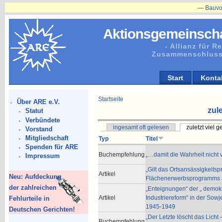
—
Bauvorhabe
Aktionsgemeinscha
- Allianz für 
Zusammenschluss
Start
Konta
Startseite
Über ARE e.V.
zule
Statut
Verbündete
ingesamt oft gelesen
zuletzt viel 
Vorstand
Mitgliedschaft
Typ
Titel
Spenden für ARE
Buchempfehlung
„…damit die Wahrheit nicht 
Impressum
„Gilt das Ortsansässigkeitsp
Artikel
Neu: Aufdeckung
Flächenerwerbsprogramms 
der zahlreichen
„Enteignungen“ der „ demok
Artikel
Industriereform“ in der Sow
Fehlurteile in
1945-1949
Deutschen Gerichten!
„Der Letzte löscht das Licht
Buchempfehlung