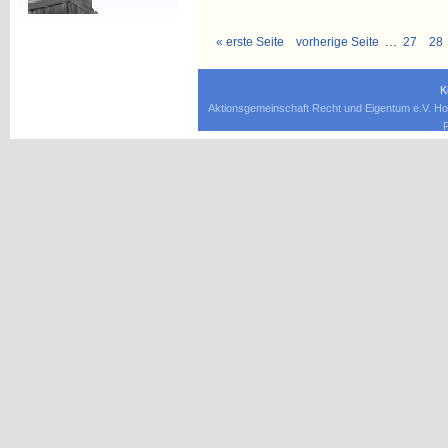
« erste Seite
vorherige Seite
…
27
28
K
Aktionsgemeinschaft Recht und Eigentum e.V. Ho