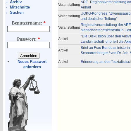
Archiv
ARE- Regionalveranstaltung am
Veranstaltung
Mitschnitte
Anhalt
Suchen
UOKG-Kongress: "Zwangsausges
Veranstaltung
und deutscher Teilung"
Benutzername:
*
Regionalveranstaltung der ARE
Veranstaltung
Menschenrechtszentrum in Cot
"Die Diskussion über den Ausve
Passwort:
*
Artikel
Landwirtschaft ignoriert die Akt
Brief an Frau Bundesministerin
Artikel
Schnarrenberger / von Dr. Joh
Neues Passwort
Artikel
Erinnerung an den "sozialistis
anfordern