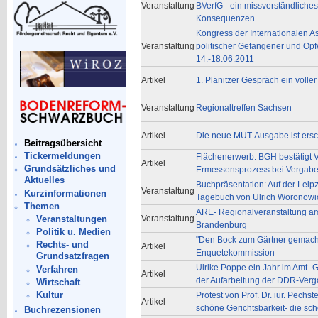
Veranstaltung
BVerfG - ein missverständliches
Konsequenzen
Kongress der Internationalen A
Veranstaltung
politischer Gefangener und O
14.-18.06.2011
Artikel
1. Plänitzer Gespräch ein voller
Veranstaltung
Regionaltreffen Sachsen
Artikel
Die neue MUT-Ausgabe ist ersc
Beitragsübersicht
Tickermeldungen
Flächenerwerb: BGH bestätigt V
Artikel
Grundsätzliches und
Ermessensprozess bei Vergabe
Aktuelles
Buchpräsentation: Auf der Lei
Veranstaltung
Kurzinformationen
Tagebuch von Ulrich Woronowi
Themen
ARE- Regionalveranstaltung am
Veranstaltungen
Veranstaltung
Brandenburg
Politik u. Medien
"Den Bock zum Gärtner gemacht 
Rechts- und
Artikel
Enquetekommission
Grundsatzfragen
Ulrike Poppe ein Jahr im Amt -G
Verfahren
Artikel
der Aufarbeitung der DDR-Verg
Wirtschaft
Kultur
Protest von Prof. Dr. iur. Pechste
Artikel
schöne Gerichtsbarkeit- die sc
Buchrezensionen