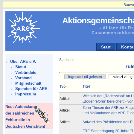
—
Bauvorhaben
Aktionsgemeinscha
- Allianz für 
Zusammenschluss
Start
Konta
Startseite
Über ARE e.V.
zule
Statut
Verbündete
ingesamt oft gelesen
zuletzt viel 
Vorstand
Mitgliedschaft
Typ
Titel
Spenden für ARE
Impressum
Wie sich der „Rechtsstaat“ an 
Artikel
„Bodenreform“ bereichert! - von
Neu: Aufdeckung
Zehn Thesen der ARE zur Frage
Artikel
der zahlreichen
und Maßnahmen des ARE-Zus
Fehlurteile in
Artikel
Antwort des Präsidenten des E
Deutschen Gerichten!
FRE-Sondertagung 20 Jahre "1.